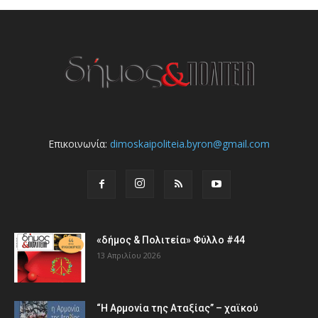
Επικοινωνία:
dimoskaipoliteia.byron@gmail.com
«δήμος & Πολιτεία» Φύλλο #44
13 Απριλίου 2026
“Η Αρμονία της Αταξίας” – χαϊκού