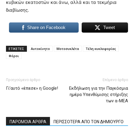
κυβικών εκατοστών και άνω, αλλά και τα τεκμήρια
διαβίωσης.
Share on Facebook
Tweet
ΕΤΙΚΕΤΕΣ
Αυτοκίνητο
Μοτοσυκλέτα
Τέλη κυκλοφορίας
Φόροι
Προηγούμενο άρθρο
Επόμενο άρθρο
Γι’αυτό «έπεσε» η Google!
Εκδήλωση για την Παγκόσμια
ημέρα Υπενθύμισης στήριξης
των α-ΜΕΑ
ΠΑΡΟΜΟΙΑ ΑΡΘΡΑ
ΠΕΡΙΣΣΟΤΕΡΑ ΑΠΟ ΤΟΝ ΔΗΜΙΟΥΡΓΟ