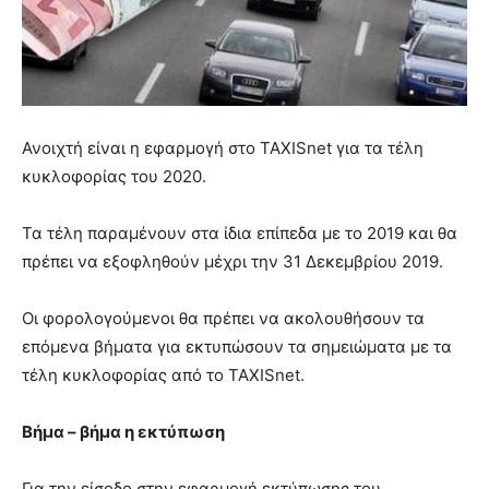
lyons
teaches
you
the
meaning
of
pain.
Ανοιχτή είναι η εφαρμογή στο TAXISnet για τα τέλη
pornhun
κυκλοφορίας του 2020.
hd
porn
Τα τέλη παραμένουν στα ίδια επίπεδα με το 2019 και θα
πρέπει να εξοφληθούν μέχρι την 31 Δεκεμβρίου 2019.
Οι φορολογούμενοι θα πρέπει να ακολουθήσουν τα
επόμενα βήματα για εκτυπώσουν τα σημειώματα με τα
τέλη κυκλοφορίας από το TAXISnet.
Βήμα – βήμα η εκτύπωση
Για την είσοδο στην εφαρμογή εκτύπωσης του