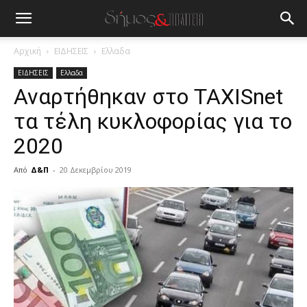
Αρχική
ΕΙΔΗΣΕΙΣ
Ελλαδα
ΕΙΔΗΣΕΙΣ
Ελλαδα
Αναρτήθηκαν στο TAXISnet
τα τέλη κυκλοφορίας για το
2020
Από
Δ&Π
-
20 Δεκεμβρίου 2019
blonde
lesbians
very
hot
cam
show.
desi
xxx
brandi