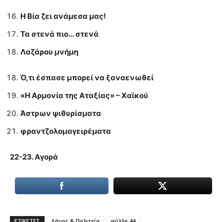
Η Βία ζει ανάμεσα μας!
Τα στενά πιο… στενά
Λαζάρου μνήμη
Ό,τι έσπασε μπορεί να ξαναενωθεί
«Η Αρμονία της Αταξίας» – Χαϊκού
Άστρων ψιθυρίσματα
φραντζολομαγειρέματα
22-23. Αγορά
ΕΤΙΚΕΤΕΣ
Δήμος & Πολιτεία
φύλλο 44