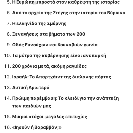
Η Ευρώπη μπροστά στον καθρέφτη της ιστορίας
Από το αρχείο της Στέγης στην ιστορία του Βύρωνα
Η ελληνίδα της Σμύρνης
Ξεναγήσεις στα βήματα των 200
Οδός Ευνούχων και Κουναβιών γωνία
Τα μέτρα της κυβέρνησης είναι ανεπαρκή
200 χρόνια μετά, ακόμη ραγιάδες
Ισραήλ: Το Απαρτχάιντ της διπλανής πόρτας
Δυτική Αριστερά
Πρώιμη παρέμβαση: Το κλειδί για την ανάπτυξη
των παιδιών µας
Μικροί στόχοι, μεγάλες επιτυχίες
«Ιησούν ή Βαραββάν;»