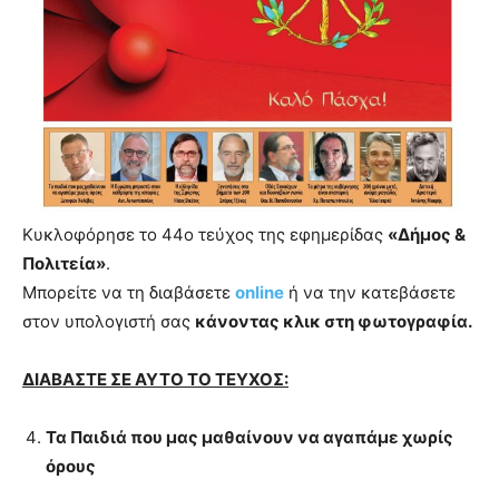
you
the
meaning
of
pain.
pornhun
hd
porn
Κυκλοφόρησε το 44ο τεύχος της εφημερίδας
«Δήμος &
Πολιτεία»
.
Μπορείτε να τη διαβάσετε
online
ή να την κατεβάσετε
στον υπολογιστή σας
κάνοντας κλικ στη φωτογραφία.
ΔΙΑΒΑΣΤΕ ΣΕ ΑΥΤΟ ΤΟ ΤΕΥΧΟΣ:
Τα Παιδιά που μας μαθαίνουν να αγαπάμε χωρίς
όρους