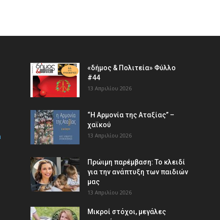
«δήμος & Πολιτεία» Φύλλο
#44
13 Απριλίου 2026
“Η Αρμονία της Αταξίας” –
χαϊκού
m
13 Απριλίου 2026
Πρώιμη παρέμβαση: Το κλειδί
για την ανάπτυξη των παιδιών
µας
13 Απριλίου 2026
Μικροί στόχοι, μεγάλες