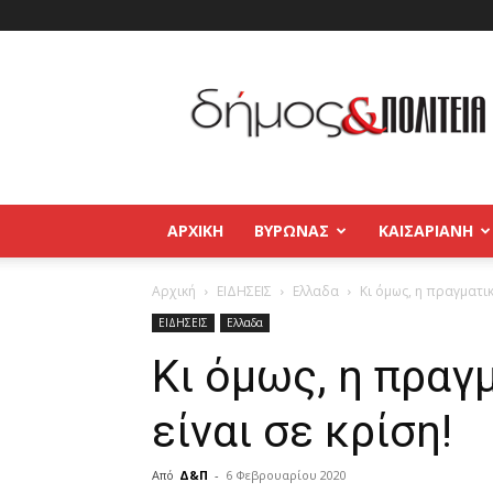
Δήμος
και
Πολιτεία
Βύρωνας
–
Καισαριανή
–
ΑΡΧΙΚΉ
ΒΥΡΩΝΑΣ
ΚΑΙΣΑΡΙΑΝΗ
Παγκράτι
Αρχική
ΕΙΔΗΣΕΙΣ
Ελλαδα
Κι όμως, η πραγματικ
ΕΙΔΗΣΕΙΣ
Ελλαδα
Κι όμως, η πραγ
είναι σε κρίση!
Από
Δ&Π
-
6 Φεβρουαρίου 2020