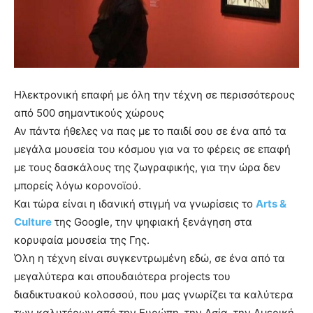
lyons
teaches
you
the
meaning
of
pain.
Ηλεκτρονική επαφή με όλη την τέχνη σε περισσότερους
pornhun
από 500 σημαντικούς χώρους
hd
Αν πάντα ήθελες να πας με το παιδί σου σε ένα από τα
porn
μεγάλα μουσεία του κόσμου για να το φέρεις σε επαφή
με τους δασκάλους της ζωγραφικής, για την ώρα δεν
μπορείς λόγω κορονοϊού.
Και τώρα είναι η ιδανική στιγμή να γνωρίσεις το
Arts &
Culture
της Google, την ψηφιακή ξενάγηση στα
κορυφαία μουσεία της Γης.
Όλη η τέχνη είναι συγκεντρωμένη εδώ, σε ένα από τα
μεγαλύτερα και σπουδαιότερα projects του
διαδικτυακού κολοσσού, που μας γνωρίζει τα καλύτερα
των καλυτέρων από την Ευρώπη, την Ασία, την Αμερική