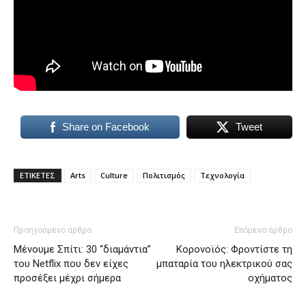
Share on Facebook
Tweet
ΕΤΙΚΕΤΕΣ
Arts
Culture
Πολιτισμός
Τεχνολογία
Προηγούμενο άρθρο
Επόμενο άρθρο
Μένουμε Σπίτι: 30 “διαμάντια”
Κορoνοϊός: Φροντίστε τη
του Netflix που δεν είχες
μπαταρία του ηλεκτρικού σας
προσέξει μέχρι σήμερα
οχήματος