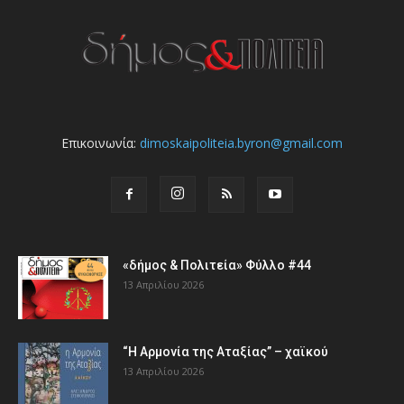
Επικοινωνία:
dimoskaipoliteia.byron@gmail.com
«δήμος & Πολιτεία» Φύλλο #44
13 Απριλίου 2026
“Η Αρμονία της Αταξίας” – χαϊκού
13 Απριλίου 2026