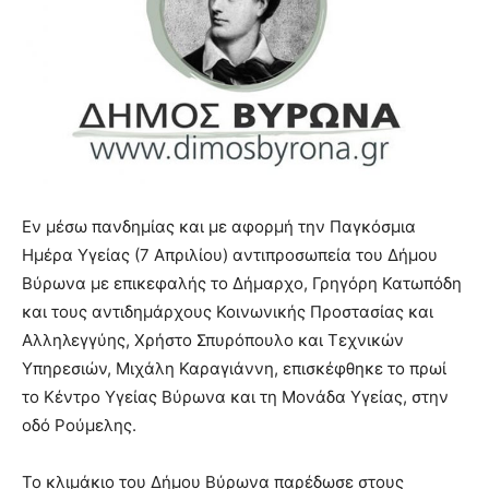
show.
desi
xxx
brandi
lyons
teaches
you
the
meaning
of
pain.
Εν μέσω πανδημίας και με αφορμή την Παγκόσμια
pornhun
Ημέρα Υγείας (7 Απριλίου) αντιπροσωπεία του Δήμου
hd
Βύρωνα με επικεφαλής το Δήμαρχο, Γρηγόρη Κατωπόδη
porn
και τους αντιδημάρχους Κοινωνικής Προστασίας και
Αλληλεγγύης, Χρήστο Σπυρόπουλο και Τεχνικών
Υπηρεσιών, Μιχάλη Καραγιάννη, επισκέφθηκε το πρωί
το Κέντρο Υγείας Βύρωνα και τη Μονάδα Υγείας, στην
οδό Ρούμελης.
Το κλιμάκιο του Δήμου Βύρωνα παρέδωσε στους