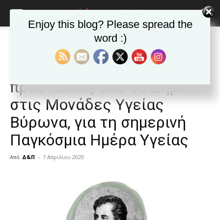
Enjoy this blog? Please spread the
word :)
Αρχική
ΒΥΡΩΝΑΣ
Ανακοινώσεις - Δελτία τύπου
ΒΥΡΩΝΑΣ
Ανακοινώσεις - Δελτία τύπου
Δωρεά μέσων ατομικής
προστασίας από το Δήμο
στις Μονάδες Υγείας
Βύρωνα, για τη σημερινή
Παγκόσμια Ημέρα Υγείας
Από
Δ&Π
-
7 Απριλίου 2020
blonde
lesbians
very
hot
cam