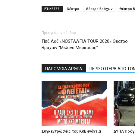
ΕΤΙΚΕΤΕΣ
Θέατρο
Θέατρο Βράχων
Θέατρο Β
Προηγούμενο άρθρο
Πυξ Λαξ «NOSTAΛΓΙΑ TOUR 2020» Θέατρο
Βράχων “Μελίνα Μερκούρη”
ΠΑΡΟΜΟΙΑ ΑΡΘΡΑ
ΠΕΡΙΣΣΟΤΕΡΑ ΑΠΟ ΤΟ
Συγκεντρώσεις του ΚΚΕ ενάντια
ΔΥΠΑ Πρόγρ