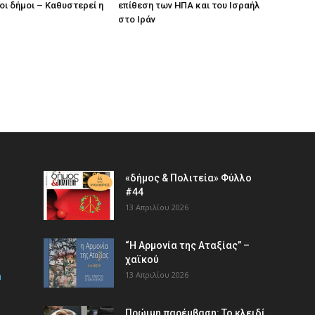
οι δήμοι – Καθυστερεί η
επίθεση των ΗΠΑ και του Ισραήλ
στο Ιράν
«δήμος & Πολιτεία» Φύλλο
#44
13 Απριλίου 2026
“Η Αρμονία της Αταξίας” –
χαϊκού
m
13 Απριλίου 2026
Πρώιμη παρέμβαση: Το κλειδί