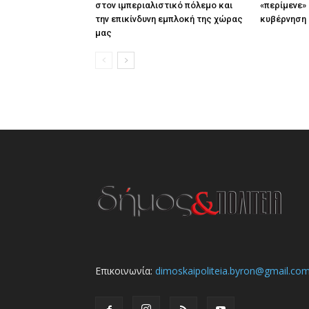
στον ιμπεριαλιστικό πόλεμο και
«περίμενε» 
την επικίνδυνη εμπλοκή της χώρας
κυβέρνηση
μας
Επικοινωνία:
dimoskaipoliteia.byron@gmail.co