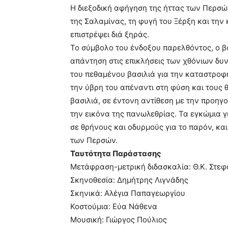
Η διεξοδική αφήγηση της ήττας των Περσώ
της Σαλαμίνας, τη φυγή του Ξέρξη και την
επιστρέψει διά ξηράς.
Το σύμβολο του ένδοξου παρελθόντος, ο βα
απάντηση στις επικλήσεις των χθόνιων δυ
του πεθαμένου βασιλιά για την καταστροφή
την ύβρη του απέναντι στη φύση και τους 
βασιλιά, σε έντονη αντίθεση με την προη
την εικόνα της πανωλεθρίας. Τα εγκώμια γ
σε θρήνους και οδυρμούς για το παρόν, κ
των Περσών.
Ταυτότητα Παράστασης
Μετάφραση-μετρική διδασκαλία: Θ.Κ. Στε
Σκηνοθεσία: Δημήτρης Λιγνάδης
Σκηνικά: Αλέγια Παπαγεωργίου
Κοστούμια: Εύα Νάθενα
Μουσική: Γιώργος Πούλιος