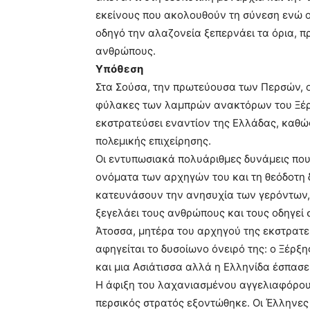
εκείνους που ακολουθούν τη σύνεση ενώ ο
οδηγό την αλαζονεία ξεπερνάει τα όρια, 
ανθρώπους.
Υπόθεση
Στα Σούσα, την πρωτεύουσα των Περσών, οι
φύλακες των λαμπρών ανακτόρων του Ξέρξ
εκστρατεύσει εναντίον της Ελλάδας, καθώς
πολεμικής επιχείρησης.
Οι εντυπωσιακά πολυάριθμες δυνάμεις που
ονόματα των αρχηγών του και τη θεόδοτη δ
κατευνάσουν την ανησυχία των γερόντων, 
ξεγελάει τους ανθρώπους και τους οδηγεί
Άτοσσα, μητέρα του αρχηγού της εκστρατεί
αφηγείται το δυσοίωνο όνειρό της: ο Ξέρξ
και μια Ασιάτισσα αλλά η Ελληνίδα έσπασε 
Η άφιξη του λαχανιασμένου αγγελιαφόρου
περσικός στρατός εξοντώθηκε. Οι Έλληνες