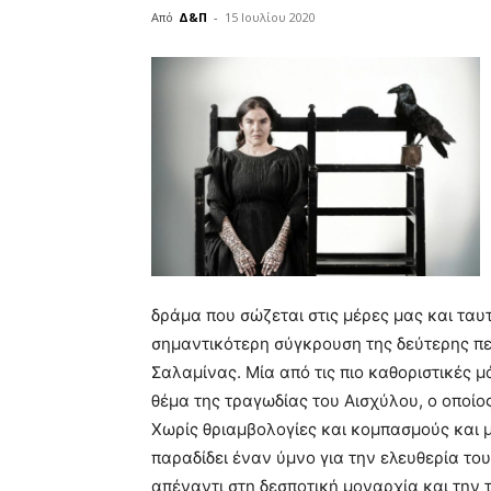
Από
Δ&Π
-
15 Ιουλίου 2020
blonde
lesbians
very
hot
cam
show.
desi
xxx
brandi
lyons
teaches
you
the
δράμα που σώζεται στις μέρες μας και ταυ
meaning
σημαντικότερη σύγκρουση της δεύτερης πε
of
Σαλαμίνας. Μία από τις πιο καθοριστικές μ
pain.
θέμα της τραγωδίας του Αισχύλου, ο οποίος
pornhun
hd
Χωρίς θριαμβολογίες και κομπασμούς και 
porn
παραδίδει έναν ύμνο για την ελευθερία το
απέναντι στη δεσποτική μοναρχία και την 