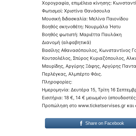
Χορογραφία, επιμέλεια κίνησης: Κωνσταντ
Φωτισμοί: Χριστίνα Θανάσουλα
Μουσική διδασκαλία: Μελίνα Παιονίδου
Βοηθός σκηνοθέτη: Νουρμάλα Ήστυ
Βοηθός φωτιστή: Μαριέττα Παυλάκη
Διανομή (αλφαβητικά)
Βασίλης Αθανασόπουλος, Κωνσταντίνος Γα
Κουτσολέλος, Σπύρος Κυριαζόπουλος, Αλκ
Μαυρίδης, Αργύρης Ξάφης, Αργύρης Παντα
Περλέγκας, Αλμπέρτο Φάις.
Πληροφορίες:
Ημερομηνία: Δευτέρα 15, Τρίτη 16 Σεπτεμβ
Εισιτήρια: 18 €, 14 € μειωμένο (σπουδαστές
Προπώληση στο www.ticketservises.gr και σ
Share on Facebook