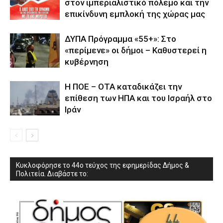
στον ιμπεριαλιστικό πόλεμο και την
επικίνδυνη εμπλοκή της χώρας μας
ΔΥΠΑ Πρόγραμμα «55+»: Στο
«περίμενε» οι δήμοι – Καθυστερεί η
κυβέρνηση
Η ΠΟΕ – ΟΤΑ καταδικάζει την
επίθεση των ΗΠΑ και του Ισραήλ στο
Ιράν
Κυκλοφόρησε το 44ο τεύχος της εφημερίδας Δήμος &
Πολιτεία. Διαβάστε το: