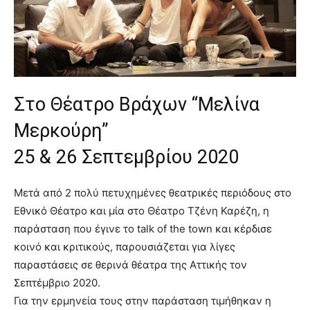
lyons
teaches
you
the
meaning
of
pain.
Στο Θέατρο Βράχων “Μελίνα
pornhun
hd
Μερκούρη”
porn
25 & 26 Σεπτεμβρίου 2020
Μετά από 2 πολύ πετυχημένες θεατρικές περιόδους στο
Εθνικό Θέατρο και μία στο Θέατρο Τζένη Καρέζη, η
παράσταση που έγινε το talk of the town και κέρδισε
κοινό και κριτικούς, παρουσιάζεται για λίγες
παραστάσεις σε θερινά θέατρα της Αττικής τον
Σεπτέμβριο 2020.
Για την ερμηνεία τους στην παράσταση τιμήθηκαν η