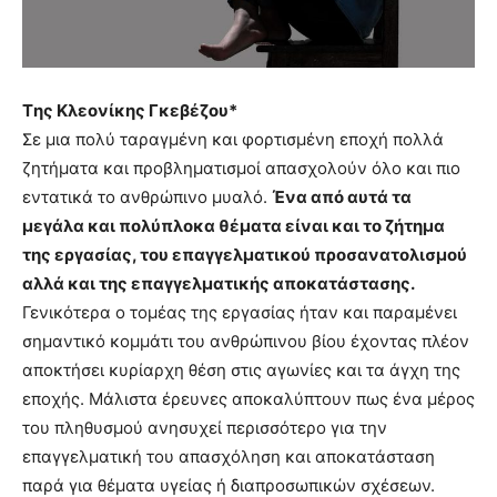
you
the
meaning
of
pain.
Tης Κλεονίκης Γκεβέζου*
pornhun
Σε μια πολύ ταραγμένη και φορτισμένη εποχή πολλά
hd
ζητήματα και προβληματισμοί απασχολούν όλο και πιο
porn
εντατικά το ανθρώπινο μυαλό.
Ένα από αυτά τα
μεγάλα και πολύπλοκα θέματα είναι και το ζήτημα
της εργασίας, του επαγγελματικού προσανατολισμού
αλλά και της επαγγελματικής αποκατάστασης.
Γενικότερα ο τομέας της εργασίας ήταν και παραμένει
σημαντικό κομμάτι του ανθρώπινου βίου έχοντας πλέον
αποκτήσει κυρίαρχη θέση στις αγωνίες και τα άγχη της
εποχής. Μάλιστα έρευνες αποκαλύπτουν πως ένα μέρος
του πληθυσμού ανησυχεί περισσότερο για την
επαγγελματική του απασχόληση και αποκατάσταση
παρά για θέματα υγείας ή διαπροσωπικών σχέσεων.