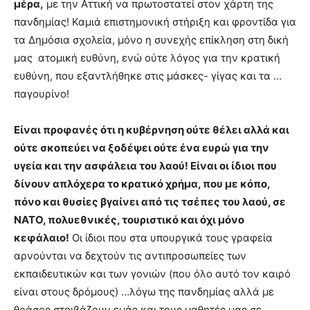
μέρα,
με την Αττική να πρωτοστατεί στον χάρτη της
πανδημίας! Καμιά επιστημονική στήριξη και φροντίδα για
τα Δημόσια σχολεία, μόνο η συνεχής επίκληση στη δική
μας ατομική ευθύνη, ενώ ούτε λόγος για την κρατική
ευθύνη, που εξαντλήθηκε στις μάσκες- γίγας και τα …
παγουρίνο!
Είναι προφανές ότι η κυβέρνηση ούτε θέλει αλλά και
ούτε σκοπεύει να ξοδέψει ούτε ένα ευρώ για την
υγεία και την ασφάλεια του λαού! Είναι οι ίδιοι που
δίνουν απλόχερα το κρατικό χρήμα, που με κόπο,
πόνο και θυσίες βγαίνει από τις τσέπες του λαού, σε
ΝΑΤΟ, πολυεθνικές, τουριστικό και όχι μόνο
κεφάλαιο!
Οι ίδιοι που στα υπουργικά τους γραφεία
αρνούνται να δεχτούν τις αντιπροσωπείες των
εκπαιδευτικών και των γονιών (που όλο αυτό τον καιρό
είναι στους δρόμους) …λόγω της πανδημίας αλλά με
θράσος στοιβάζουν εμάς και τους μαθητές μας σε