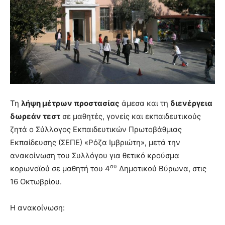
brandi
lyons
teaches
you
the
meaning
of
pain.
pornhun
Τη
λήψη μέτρων προστασίας
άμεσα και τη
διενέργεια
hd
porn
δωρεάν τεστ
σε μαθητές, γονείς και εκπαιδευτικούς
ζητά ο Σύλλογος Εκπαιδευτικών Πρωτοβάθμιας
Εκπαίδευσης (ΣΕΠΕ) «Ρόζα Ιμβριώτη», μετά την
ανακοίνωση του Συλλόγου για θετικό κρούσμα
ου
κορωνοϊού σε μαθητή του 4
Δημοτικού Βύρωνα, στις
16 Οκτωβρίου.
Η ανακοίνωση: