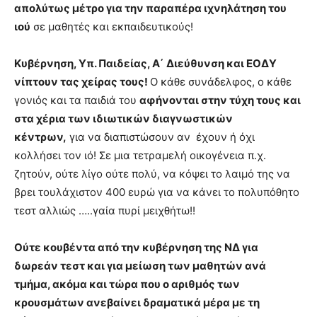
απολύτως μέτρο για την παραπέρα ιχνηλάτηση του
ιού
σε μαθητές και εκπαιδευτικούς!
Κυβέρνηση, Υπ. Παιδείας, Α΄ Διεύθυνση και ΕΟΔΥ
νίπτουν τας χείρας τους!
Ο κάθε συνάδελφος, ο κάθε
γονιός και τα παιδιά του
αφήνονται στην τύχη τους και
στα χέρια των ιδιωτικών διαγνωστικών
κέντρων,
για να διαπιστώσουν αν έχουν ή όχι
κολλήσει τον ιό! Σε μια τετραμελή οικογένεια π.χ.
ζητούν, ούτε λίγο ούτε πολύ, να κόψει το λαιμό της να
βρει τουλάχιστον 400 ευρώ για να κάνει το πολυπόθητο
τεστ αλλιώς …..γαία πυρί μειχθήτω!!
Ούτε κουβέντα από την κυβέρνηση της ΝΔ για
δωρεάν τεστ και για μείωση των μαθητών ανά
τμήμα, ακόμα και τώρα που ο αριθμός των
κρουσμάτων ανεβαίνει δραματικά μέρα με τη