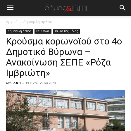
Αρχική
Δημοφιλή άρθρα
Δημοφιλή άρθρα
ΒΥΡΩΝΑΣ
Τα νέα της Πόλης
Κρούσμα κορωνοϊού στο 4ο
Δημοτικό Βύρωνα –
Ανακοίνωση ΣΕΠΕ «Ρόζα
Ιμβριώτη»
Από
Δ&Π
-
19 Οκτωβρίου 2020
blonde
lesbians
very
hot
cam
show.
desi
xxx