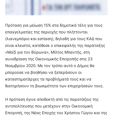
meaning
of
pain.
pornhun
Πρόταση για μείωση 15% στα δημοτικά τέλη για τους
hd
porn
επαγγελματίες της περιοχής που πλήττονται
(λιανεμπόριο και εστίαση), δηλαδή για τους ΚΑΔ που
είναι κλειστοί, κατέθεσε ο επικεφαλής της παράταξης
«Μαζί για τον Βύρωνα», Μίλτος Μπαντής, στη
συνεδρίαση της Οικονομικής Επιτροπής στις 23
Νοεμβρίου 2020. Με τον τρόπο αυτό ο Δήμος θα
μπορούσε να βοηθήσει να ξεπεράσουν οι
καταστηματάρχες τα προβλήματά τους και να
διατηρήσουν τη βιωσιμότητα των επιχειρήσεών τους.
Η πρόταση έγινε αποδεκτή από τις παρατάξεις της
αντιπολίτευσης που μετέχουν στην Οικονομική
Επιτροπή, της Νέας Εποχής του Χρήστου Γώγου και της