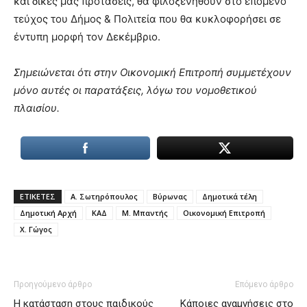
και δικές μας προτάσεις, θα φιλοξενηθούν στο επόμενο
τεύχος του Δήμος & Πολιτεία που θα κυκλοφορήσει σε
έντυπη μορφή τον Δεκέμβριο.
Σημειώνεται ότι στην Οικονομική Επιτροπή συμμετέχουν
μόνο αυτές οι παρατάξεις, λόγω του νομοθετικού
πλαισίου.
ΕΤΙΚΕΤΕΣ
Α. Σωτηρόπουλος
Βύρωνας
Δημοτικά τέλη
Δημοτική Αρχή
ΚΑΔ
Μ. Μπαντής
Οικονομική Επιτροπή
Χ. Γώγος
Προηγούμενο άρθρο
Επόμενο άρθρο
Η κατάσταση στους παιδικούς
Κάποιες αναμνήσεις στο