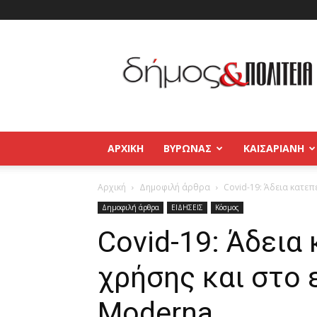
Δήμος
και
Πολιτεία
Βύρωνας
–
Καισαριανή
–
ΑΡΧΙΚΉ
ΒΥΡΩΝΑΣ
ΚΑΙΣΑΡΙΑΝΗ
Παγκράτι
Αρχική
Δημοφιλή άρθρα
Covid-19: Άδεια κατεπ
Δημοφιλή άρθρα
ΕΙΔΗΣΕΙΣ
Κόσμος
Covid-19: Άδεια
χρήσης και στο 
Moderna