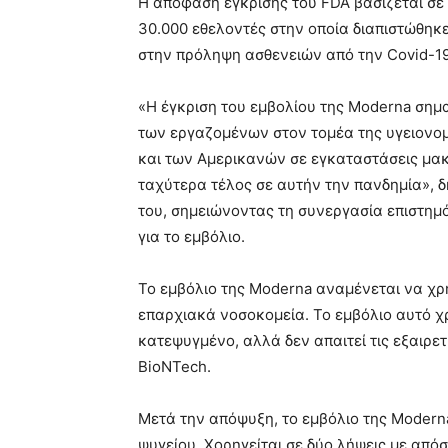
Η απόφαση έγκρισης του FDA βασίζεται σ
30.000 εθελοντές στην οποία διαπιστώθηκε
στην πρόληψη ασθενειών από την Covid-19
«Η έγκριση του εμβολίου της Moderna σημ
των εργαζομένων στον τομέα της υγειονομ
και των Αμερικανών σε εγκαταστάσεις μακ
ταχύτερα τέλος σε αυτήν την πανδημία», 
του, σημειώνοντας τη συνεργασία επιστημ
για το εμβόλιο.
Το εμβόλιο της Moderna αναμένεται να χρη
επαρχιακά νοσοκομεία. Το εμβόλιο αυτό χ
κατεψυγμένο, αλλά δεν απαιτεί τις εξαιρετ
BioNTech.
Μετά την απόψυξη, το εμβόλιο της Moderna
ψυγείου. Χορηγείται σε δύο λήψεις με από