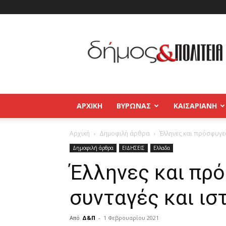
Δήμος
και
Πολιτεία
Βύρωνας
–
Καισαριανή
–
ΑΡΧΙΚΉ
ΒΥΡΩΝΑΣ
ΚΑΙΣΑΡΙΑΝΗ
Παγκράτι
Αρχική
Δημοφιλή άρθρα
Έλληνες και πρόσφυγε
Δημοφιλή άρθρα
ΕΙΔΗΣΕΙΣ
Ελλαδα
Έλληνες και πρ
συνταγές και ι
Από
Δ&Π
-
1 Φεβρουαρίου 2021