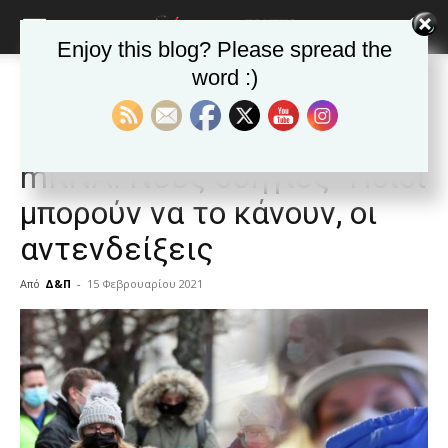
Enjoy this blog? Please spread the
word :)
Αρχική
Δημοφιλή άρθρα
Δημοφιλή άρθρα
ΕΙΔΗΣΕΙΣ
Κόσμος
Κορωνοϊός – Εμβόλιο
mRNA: Νέες οδηγίες -Ποιοι
μπορούν να το κάνουν, οι
αντενδείξεις
Από
Δ&Π
-
15 Φεβρουαρίου 2021
blonde
lesbians
very
hot
cam
show.
desi
xxx