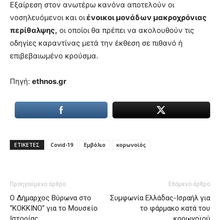
Εξαίρεση στον ανωτέρω κανόνα αποτελούν οι
νοσηλευόμενοι και οι
ένοικοι μονάδων μακροχρόνιας
περίθαλψης,
οι οποίοι θα πρέπει να ακολουθούν τις
οδηγίες καραντίνας μετά την έκθεση σε πιθανό ή
επιβεβαιωμένο κρούσμα.
Πηγή:
ethnos.gr
ΕΤΙΚΕΤΕΣ
Covid-19
Εμβόλιο
κορωνοϊός
Προηγούμενο άρθρο
Επόμενο άρθρο
Ο Δήμαρχος Βύρωνα στο
Συμφωνία Ελλάδας-Ισραήλ για
“ΚΟΚΚΙΝΟ” για το Μουσείο
το φάρμακο κατά του
Ιστορίας
κορωνοϊού