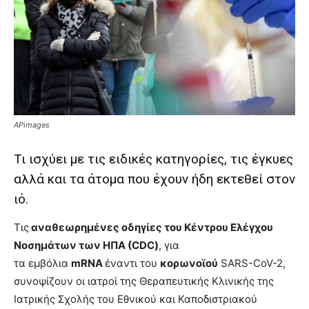
brandi
lyons
teaches
you
the
meaning
of
pain.
APimages
pornhun
hd
Τι ισχύει με τις ειδικές κατηγορίες, τις έγκυες
porn
αλλά και τα άτομα που έχουν ήδη εκτεθεί στον
ιό.
Τις
αναθεωρημένες οδηγίες του Κέντρου Ελέγχου
Νοσημάτων των ΗΠΑ (CDC)
, για
τα εμβόλια
mRNA
έναντι του
κορωνοϊού
SARS-CoV-2,
συνοψίζουν οι ιατροί της Θεραπευτικής Κλινικής της
Ιατρικής Σχολής του Εθνικού και Καποδιστριακού