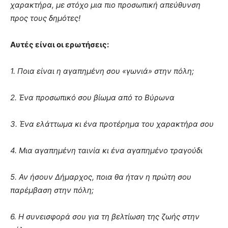
χαρακτήρα, με στόχο μια πιο προσωπική απεύθυνση
you
the
προς τους δημότες!
meaning
of
Αυτές είναι οι ερωτήσεις:
pain.
pornhun
hd
1. Ποια είναι η αγαπημένη σου «γωνιά» στην πόλη;
porn
2. Ένα προσωπικό σου βίωμα από το Βύρωνα
3. Ένα ελάττωμα κι ένα προτέρημα του χαρακτήρα σου
4. Μια αγαπημένη ταινία κι ένα αγαπημένο τραγούδι
5. Αν ήσουν Δήμαρχος, ποια θα ήταν η πρώτη σου
παρέμβαση στην πόλη;
6. Η συνεισφορά σου για τη βελτίωση της ζωής στην