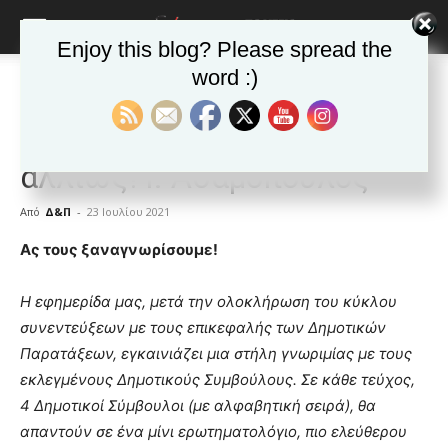
Enjoy this blog? Please spread the
word :)
Αρχική
ΕΦΗΜΕΡΙΔΑ
Άρθρα
ΕΦΗΜΕΡΙΔΑ
Άρθρα
Οι Δημοτικοί Σύμβουλοι…
αλλιώς! Ι. Αδαµόπουλος
Από
Δ&Π
-
23 Ιουλίου 2021
blonde
Ας τους ξαναγνωρίσουμε!
lesbians
very
H εφημερίδα μας, μετά την ολοκλήρωση του κύκλου
hot
συνεντεύξεων με τους επικεφαλής των Δημοτικών
cam
show.
Παρατάξεων, εγκαινιάζει μια στήλη γνωριμίας με τους
desi
xxx
εκλεγμένους Δημοτικούς Συμβούλους. Σε κάθε τεύχος,
brandi
4 Δημοτικοί Σύμβουλοι (με αλφαβητική σειρά), θα
lyons
απαντούν σε ένα μίνι ερωτηματολόγιο, πιο ελεύθερου
teaches