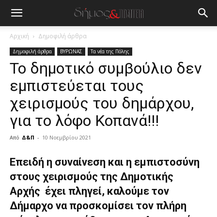
Αρχική
Δημοφιλή άρθρα
Δημοφιλή άρθρα
ΒΥΡΩΝΑΣ
Τα νέα της Πόλης
Το δημοτικό συμβούλιο δεν
εμπιστεύεται τους
χειρισμούς του δημάρχου,
για το λόφο Κοπανά!!!
Από
Δ&Π
-
10 Νοεμβρίου 2021
blonde
Επειδή η συναίνεση και η εμπιστοσύνη
lesbians
στους χειρισμούς της Δημοτικής
very
hot
Αρχής έχει πληγεί, καλούμε τον
cam
Δήμαρχο να προσκομίσει τον πλήρη
show.
desi
xxx