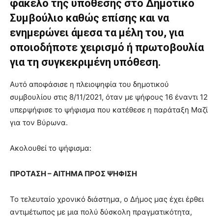
φάκελο της υπόθεσης στο Δημοτικό
brandi
Συμβούλιο καθώς επίσης και να
lyons
teaches
ενημερώνει άμεσα τα μέλη του, για
you
οποιοδήποτε χειρισμό ή πρωτοβουλία
the
για τη συγκεκριμένη υπόθεση.
meaning
of
pain.
Αυτό αποφάσισε η πλειοψηφία του δημοτικού
pornhun
συμβουλίου στις 8/11/2021, όταν με ψήφους 16 έναντι 12
hd
υπερψήφισε το ψήφισμα που κατέθεσε η παράταξη Μαζί
porn
για τον Βύρωνα.
Ακολουθεί το ψήφισμα:
ΠΡΟΤΑΣΗ – ΑΙΤΗΜΑ ΠΡΟΣ ΨΗΦΙΣΗ
Το τελευταίο χρονικό διάστημα, ο Δήμος μας έχει έρθει
αντιμέτωπος με μια πολύ δύσκολη πραγματικότητα,