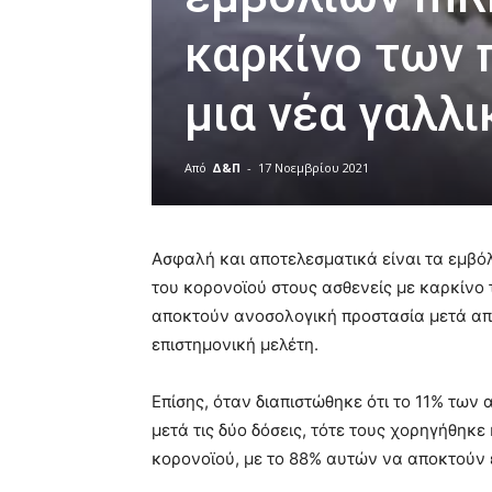
καρκίνο των 
μια νέα γαλλ
Από
Δ&Π
-
17 Νοεμβρίου 2021
blonde
lesbians
Ασφαλή και αποτελεσματικά είναι τα εμβό
very
hot
του κορονοϊού στους ασθενείς με καρκίνο 
cam
αποκτούν ανοσολογική προστασία μετά από
show.
desi
επιστημονική μελέτη.
xxx
brandi
Επίσης, όταν διαπιστώθηκε ότι το 11% τω
lyons
teaches
μετά τις δύο δόσεις, τότε τους χορηγήθηκε
you
κορονοϊού, με το 88% αυτών να αποκτούν
the