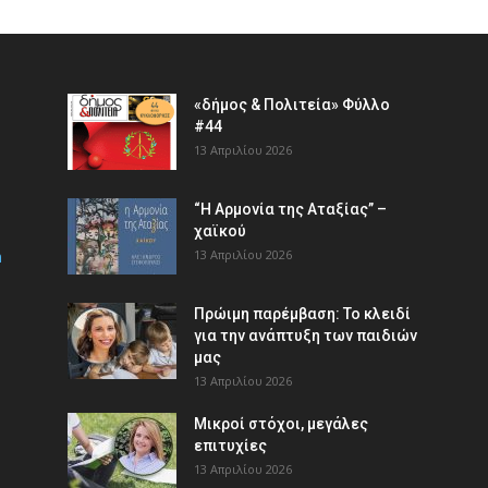
«δήμος & Πολιτεία» Φύλλο
#44
13 Απριλίου 2026
“Η Αρμονία της Αταξίας” –
χαϊκού
m
13 Απριλίου 2026
Πρώιμη παρέμβαση: Το κλειδί
για την ανάπτυξη των παιδιών
µας
13 Απριλίου 2026
Μικροί στόχοι, μεγάλες
επιτυχίες
13 Απριλίου 2026