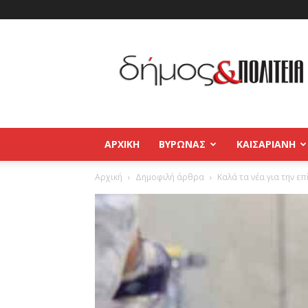
Δήμος
και
Πολιτεία
Βύρωνας
–
Καισαριανή
–
ΑΡΧΙΚΉ
ΒΥΡΩΝΑΣ
ΚΑΙΣΑΡΙΑΝΗ
Παγκράτι
Αρχική
Δημοφιλή άρθρα
Καλά τα νέα για την ε