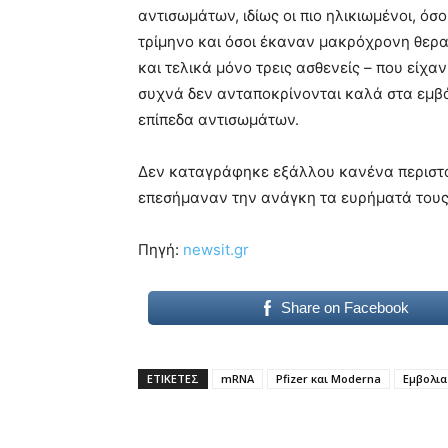
αντισωμάτων, ιδίως οι πιο ηλικιωμένοι, όσ
τρίμηνο και όσοι έκαναν μακρόχρονη θεραπ
και τελικά μόνο τρεις ασθενείς – που είχαν
συχνά δεν ανταποκρίνονται καλά στα εμβ
επίπεδα αντισωμάτων.
Δεν καταγράφηκε εξάλλου κανένα περιστα
επεσήμαναν την ανάγκη τα ευρήματά τους
Πηγή:
newsit.gr
Share on Facebook
ΕΤΙΚΕΤΕΣ
mRNA
Pfizer και Moderna
Εμβολια