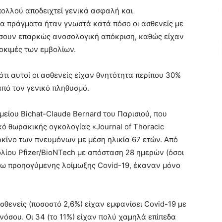
πολλού αποδειχτεί γενικά ασφαλή και
γα πράγματα ήταν γνωστά κατά πόσο οι ασθενείς με
ουν επαρκώς ανοσολογική απόκριση, καθώς είχαν
δοκιμές των εμβολίων.
ότι αυτοί οι ασθενείς είχαν θνητότητα περίπου 30%
από τον γενικό πληθυσμό.
είου Bichat-Claude Bernard του Παρισιού, που
κό θωρακικής ογκολογίας «Journal of Thoracic
ρκίνο των πνευμόνων με μέση ηλικία 67 ετών. Από
βολίου Pfizer/BioNTech με απόσταση 28 ημερών (όσοι
γω προηογύμενης λοίμωξης Covid-19, έκαναν μόνο
σθενείς (ποσοστό 2,6%) είχαν εμφανίσει Covid-19 με
όσου. Οι 34 (το 11%) είχαν πολύ χαμηλά επίπεδα