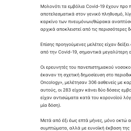
meaning
Μολονότι τα εμβόλια Covid-19 έχουν προ 
of
pain.
αποτελεσματικά στον γενικό πληθυσμό, λί
pornhun
καρκίνο των πνευμόνων/θώρακα αναπτύσσ
hd
αρχικά αποκλειστεί από τις περισσότερες 
porn
Επίσης προηγούμενες μελέτες είχαν δείξει 
από την Covid-19, σημαντικά μεγαλύτερη 
Οι ερευνητές του πανεπιστημιακού νοσοκομ
έκαναν τη σχετική δημοσίευση στο περιοδι
Oncology», μελέτησαν 306 ασθενείς με κα
αυτούς, οι 283 είχαν κάνει δύο δόσεις εμ
είχαν αντισώματα κατά του κορονοϊού λό
μία δόση).
Μετά από έξι έως επτά μήνες, μόνο οκτώ α
συμπτώματα, αλλά με ευνοϊκή έκβαση της ν