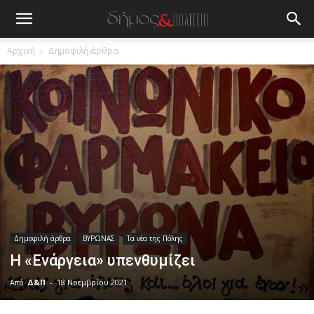
Αρχική
Δημοφιλή άρθρα
Δημοφιλή άρθρα
ΒΥΡΩΝΑΣ
Τα νέα της Πόλης
Η «Ενάργεια» υπενθυμίζει
Από
Δ&Π
-
18 Νοεμβρίου 2021
blonde