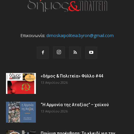
Επικοινωνία:
dimoskaipoliteia.byron@gmail.com
«δήμος & Πολιτεία» Φύλλο #44
13 Απριλίου 2026
“Η Αρμονία της Αταξίας” – χαϊκού
13 Απριλίου 2026
Πρώιμη παρέμβαση: Το κλειδί για την