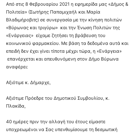
lesbians
Από στις 8 Φεβρουαρίου 2021 η εφημερίδα μας «Δήμος &
very
Πολιτεία» (Σωτήρης Παπαμιχαήλ και Μαρία
hot
Βλαδιμήροβιτς) σε συνεργασία με την κίνηση πολιτών
cam
«Βύρωνας και τριγύρω» και την Ένωση Πολιτών της
show.
desi
xxx
«Ενάργειας» είχαμε ζητήσει τη βράβευση του
brandi
κοινωνικού φαρμακείου. Με βάση τα δεδομένα αυτά και
lyons
επειδή δεν έχει γίνει τίποτα μέχρι τώρα, η «Ενάργεια»
teaches
επανέρχεται και απευθυνόμενη στον Δήμο Βύρωνα
you
αναφέρει:
the
meaning
of
Αξιότιμε κ. Δήμαρχε,
pain.
pornhun
Αξιότιμε Πρόεδρε του Δημοτικού Συμβουλίου, κ.
hd
porn
Πλακίδα,
40 ημέρες πριν την αλλαγή του έτους είμαστε
υποχρεωμένοι να Σας υπενθυμίσουμε τη δεσμωτική