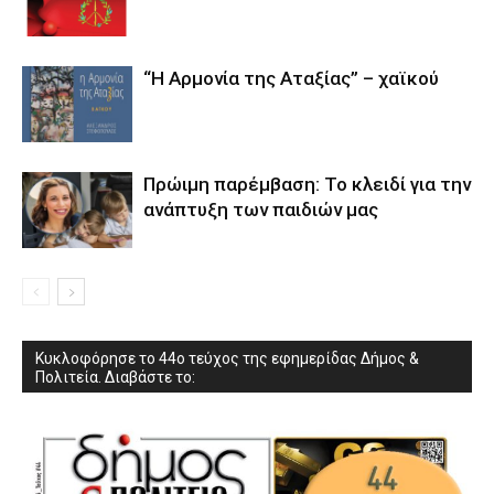
“Η Αρμονία της Αταξίας” – χαϊκού
Πρώιμη παρέμβαση: Το κλειδί για την
ανάπτυξη των παιδιών µας
Κυκλοφόρησε το 44ο τεύχος της εφημερίδας Δήμος &
Πολιτεία. Διαβάστε το: