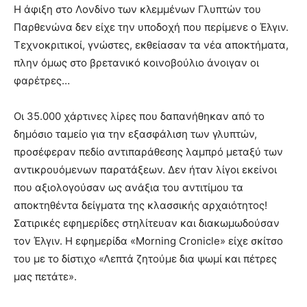
lesbians
Η άφιξη στο Λονδίνο των κλεμμένων Γλυπτών του
very
Παρθενώνα δεν είχε την υποδοχή που περίμενε ο Έλγιν.
hot
Τεχνοκριτικοί, γνώστες, εκθείασαν τα νέα αποκτήματα,
cam
πλην όμως στο βρετανικό κοινοβούλιο άνοιγαν οι
show.
desi
xxx
φαρέτρες…
brandi
lyons
Οι 35.000 χάρτινες λίρες που δαπανήθηκαν από το
teaches
δημόσιο ταμείο για την εξασφάλιση των γλυπτών,
you
προσέφεραν πεδίο αντιπαράθεσης λαμπρό μεταξύ των
the
meaning
αντικρουόμενων παρατάξεων. Δεν ήταν λίγοι εκείνοι
of
που αξιολογούσαν ως ανάξια του αντιτίμου τα
pain.
αποκτηθέντα δείγματα της κλασσικής αρχαιότητος!
pornhun
Σατιρικές εφημερίδες στηλίτευαν και διακωμωδούσαν
hd
porn
τον Έλγιν. Η εφημερίδα «Morning Cronicle» είχε σκίτσο
του με το δίστιχο «Λεπτά ζητούμε δια ψωμί και πέτρες
μας πετάτε».