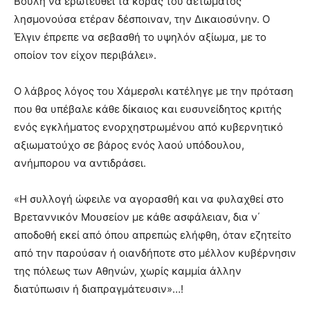
Βουλή να ερωτευθεί τα κόρας του αετώματος
λησμονούσα ετέραν δέσποιναν, την Δικαιοσύνην. Ο
Έλγιν έπρεπε να σεβασθή το υψηλόν αξίωμα, με το
οποίον τον είχον περιβάλει».
Ο λάβρος λόγος του Χάμερσλι κατέληγε με την πρόταση
που θα υπέβαλε κάθε δίκαιος και ευσυνείδητος κριτής
ενός εγκλήματος ενορχηστρωμένου από κυβερνητικό
αξιωματούχο σε βάρος ενός λαού υπόδουλου,
ανήμπορου να αντιδράσει.
«Η συλλογή ώφειλε να αγορασθή και να φυλαχθεί στο
Βρεταννικόν Μουσείον με κάθε ασφάλειαν, δια ν΄
αποδοθή εκεί από όπου απρεπώς ελήφθη, όταν εζητείτο
από την παρούσαν ή οιανδήποτε στο μέλλον κυβέρνησιν
της πόλεως των Αθηνών, χωρίς καμμία άλλην
διατύπωσιν ή διαπραγμάτευσιν»…!