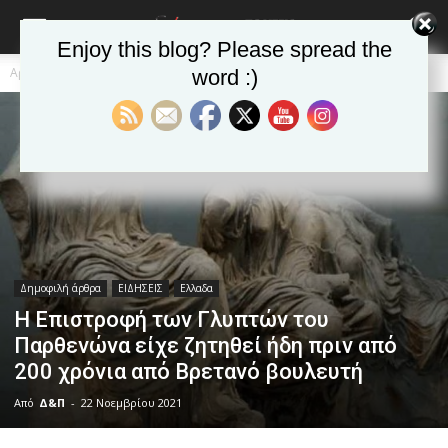
Enjoy this blog? Please spread the
Αρχική
Δημοφιλή άρθρα
word :)
Δημοφιλή άρθρα
ΕΙΔΗΣΕΙΣ
Ελλαδα
Η Επιστροφή των Γλυπτών του
Παρθενώνα είχε ζητηθεί ήδη πριν από
200 χρόνια από Βρετανό βουλευτή
Από
Δ&Π
-
22 Νοεμβρίου 2021
blonde