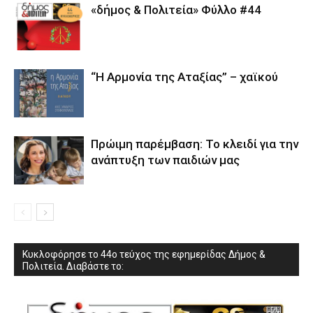
«δήμος & Πολιτεία» Φύλλο #44
“Η Αρμονία της Αταξίας” – χαϊκού
Πρώιμη παρέμβαση: Το κλειδί για την
ανάπτυξη των παιδιών µας
Κυκλοφόρησε το 44ο τεύχος της εφημερίδας Δήμος &
Πολιτεία. Διαβάστε το: