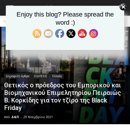
Enjoy this blog? Please spread the
Αρχική
Δημοφιλή άρθρα
word :)
Δημοφιλή άρθρα
ΕΙΔΗΣΕΙΣ
Ελλαδα
Θετικός ο πρόεδρος του Εμπορικού και
Βιομηχανικού Επιμελητηρίου Πειραιώς
Β. Κορκίδης για τον τζίρο της Black
Friday
Από
Δ&Π
-
29 Νοεμβρίου 2021
blonde