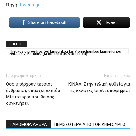
Πηγή:
tovima.gr
Share on Facebook
Tweet
ΕΤΙΚΕΤΕΣ
Thetikos o proedros tou Emporikou kai Viomichanikou Epimelitiriou
Peiraios V. Korkidis gia ton tziro tis Black Friday
Προηγούμενο άρθρο
Επόμενο άρθρο
Όσο υπάρχουν τέτοιοι
ΚΙΝΑΛ: Στην τελική ευθεία για
άνθρωποι, υπάρχει ελπίδα.
τις εκλογές οι έξι υποψήφιοι
Μία ιστορία που θα σας
συγκινήσει
ΠΑΡΟΜΟΙΑ ΑΡΘΡΑ
ΠΕΡΙΣΣΟΤΕΡΑ ΑΠΟ ΤΟΝ ΔΗΜΙΟΥΡΓΟ