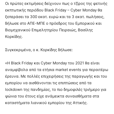
lesbians
Οι πρώτες εκτιμήσεις δείχνουν πως ο τζίρος της φετινής
very
εκπτωτικής περιόδου Black Friday – Cyber Monday θα
hot
ξεπεράσει τα 300 εκατ. ευρώ και τα 3 εκατ. πωλήσεις,
cam
δήλωσε στο ΑΠΕ-ΜΠΕ ο πρόεδρος του Εμπορικού και
show.
desi
xxx
Βιομηχανικού Επιμελητηρίου Πειραιώς, Βασίλης
brandi
Κορκίδης.
lyons
teaches
Συγκεκριμένα, ο κ. Κορκίδης δήλωσε:
you
the
meaning
«Η Black Friday και Cyber Monday του 2021 θα είναι
of
αναμφίβολα από τα ετήσια market events για περαιτέρω
pain.
έρευνα. Με πολλές επιχειρήσεις της παραγωγής και του
pornhun
εμπορίου να αισθάνονται τις επιπτώσεις από τα
hd
porn
lockdown της πανδημίας, το πιο δημοφιλές τριήμερο για
ψώνια του έτους είχε ανάμεικτα συναισθήματα στα
καταστήματα λιανικού εμπορίου της Αττικής.