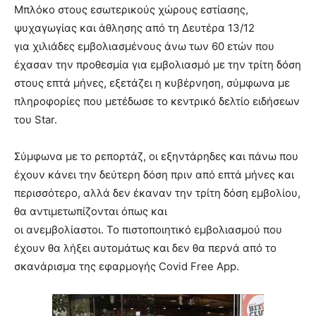
lesbians
Mπλόκο στους εσωτερικούς χώρους εστίασης,
very
ψυχαγωγίας και άθλησης από τη Δευτέρα 13/12
hot
για χιλιάδες εμβολιασμένους άνω των 60 ετών που
cam
έχασαν την προθεσμία για εμβολιασμό με την τρίτη δόση
show.
desi
xxx
στους επτά μήνες, εξετάζει η κυβέρνηση, σύμφωνα με
brandi
πληροφορίες που μετέδωσε το κεντρικό δελτίο ειδήσεων
lyons
του Star.
teaches
you
Σύμφωνα με το ρεπορτάζ, οι εξηντάρηδες και πάνω που
the
meaning
έχουν κάνει την δεύτερη δόση πριν από επτά μήνες και
of
περισσότερο, αλλά δεν έκαναν την τρίτη δόση εμβολίου,
pain.
θα αντιμετωπίζονται όπως και
pornhun
οι ανεμβολίαστοι. Το πιστοποιητικό εμβολιασμού που
hd
porn
έχουν θα λήξει αυτομάτως και δεν θα περνά από το
σκανάρισμα της εφαρμογής Covid Free App.