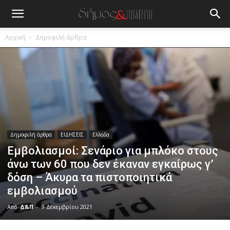
Αρχική
Δημοφιλή άρθρα
Δημοφιλή άρθρα
ΕΙΔΗΣΕΙΣ
Ελλαδα
Εμβολιασμοί: Σενάριο για μπλόκο στους
άνω των 60 που δεν έκαναν εγκαίρως γ’
δόση – Άκυρα τα πιστοποιητικά
εμβολιασμού
Από
Δ&Π
-
9 Δεκεμβρίου 2021
blonde