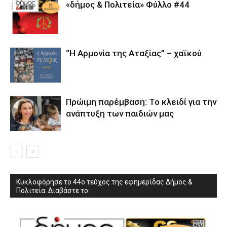
«δήμος & Πολιτεία» Φύλλο #44
“Η Αρμονία της Αταξίας” – χαϊκού
Πρώιμη παρέμβαση: Το κλειδί για την
ανάπτυξη των παιδιών µας
Κυκλοφόρησε το 44ο τεύχος της εφημερίδας Δήμος &
Πολιτεία. Διαβάστε το: