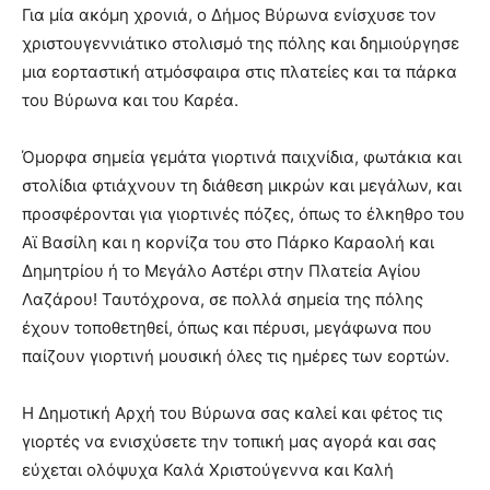
lesbians
Για μία ακόμη χρονιά, ο Δήμος Βύρωνα ενίσχυσε τον
very
χριστουγεννιάτικο στολισμό της πόλης και δημιούργησε
hot
μια εορταστική ατμόσφαιρα στις πλατείες και τα πάρκα
cam
του Βύρωνα και του Καρέα.
show.
desi
xxx
brandi
Όμορφα σημεία γεμάτα γιορτινά παιχνίδια, φωτάκια και
lyons
στολίδια φτιάχνουν τη διάθεση μικρών και μεγάλων, και
teaches
προσφέρονται για γιορτινές πόζες, όπως το έλκηθρο του
you
Αϊ Βασίλη και η κορνίζα του στο Πάρκο Καραολή και
the
meaning
Δημητρίου ή το Μεγάλο Αστέρι στην Πλατεία Αγίου
of
Λαζάρου! Ταυτόχρονα, σε πολλά σημεία της πόλης
pain.
έχουν τοποθετηθεί, όπως και πέρυσι, μεγάφωνα που
pornhun
παίζουν γιορτινή μουσική όλες τις ημέρες των εορτών.
hd
porn
Η Δημοτική Αρχή του Βύρωνα σας καλεί και φέτος τις
γιορτές να ενισχύσετε την τοπική μας αγορά και σας
εύχεται ολόψυχα Καλά Χριστούγεννα και Καλή