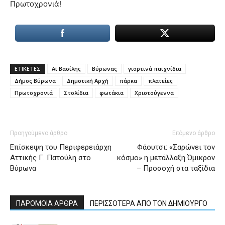
Πρωτοχρονιά!
ΕΤΙΚΕΤΕΣ
Αϊ Βασίλης
Βύρωνας
γιορτινά παιχνίδια
Δήμος Βύρωνα
Δημοτική Αρχή
πάρκα
πλατείες
Πρωτοχρονιά
Στολίδια
φωτάκια
Χριστούγεννα
Προηγούμενο άρθρο
Επόμενο άρθρο
Επίσκεψη του Περιφερειάρχη
Φάουτσι: «Σαρώνει τον
Αττικής Γ. Πατούλη στο
κόσμο» η μετάλλαξη Όμικρον
Βύρωνα
– Προσοχή στα ταξίδια
ΠΑΡΟΜΟΙΑ ΑΡΘΡΑ
ΠΕΡΙΣΣΟΤΕΡΑ ΑΠΟ ΤΟΝ ΔΗΜΙΟΥΡΓΟ