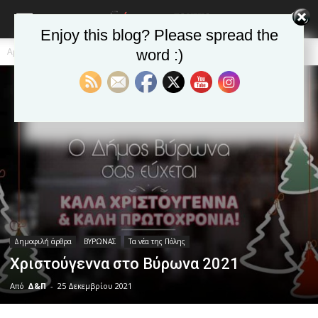
Enjoy this blog? Please spread the
Αρχική
Δημοφιλή άρθρα
word :)
Δημοφιλή άρθρα
ΒΥΡΩΝΑΣ
Τα νέα της Πόλης
Χριστούγεννα στο Βύρωνα 2021
Από
Δ&Π
-
25 Δεκεμβρίου 2021
blonde