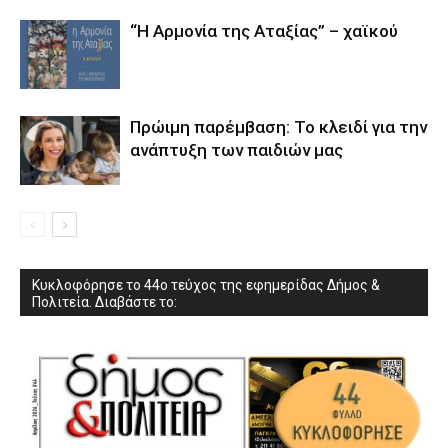
“Η Αρμονία της Αταξίας” – χαϊκού
Πρώιμη παρέμβαση: Το κλειδί για την
ανάπτυξη των παιδιών µας
Κυκλοφόρησε το 44ο τεύχος της εφημερίδας Δήμος &
Πολιτεία. Διαβάστε το: