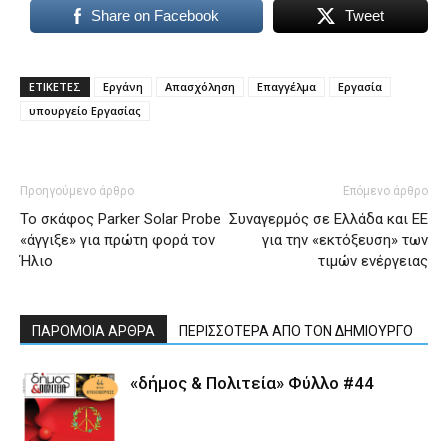
Share on Facebook
Tweet
ΕΤΙΚΕΤΕΣ
Eργάνη
Απασχόληση
Επαγγέλμα
Εργασία
υπουργείο Εργασίας
Προηγούμενο άρθρο
Επόμενο άρθρο
Το σκάφος Parker Solar Probe
Συναγερμός σε Ελλάδα και ΕΕ
«άγγιξε» για πρώτη φορά τον
για την «εκτόξευση» των
Ήλιο
τιμών ενέργειας
ΠΑΡΟΜΟΙΑ ΑΡΘΡΑ
ΠΕΡΙΣΣΟΤΕΡΑ ΑΠΟ ΤΟΝ ΔΗΜΙΟΥΡΓΟ
«δήμος & Πολιτεία» Φύλλο #44