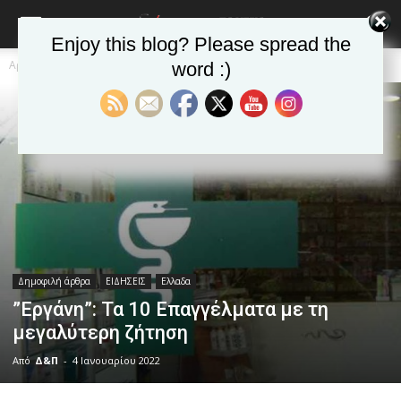
Enjoy this blog? Please spread the
Αρχική
Δημοφιλή άρθρα
word :)
Δημοφιλή άρθρα
ΕΙΔΗΣΕΙΣ
Ελλαδα
”Eργάνη”: Τα 10 Επαγγέλματα με τη
μεγαλύτερη ζήτηση
Από
Δ&Π
-
4 Ιανουαρίου 2022
blonde