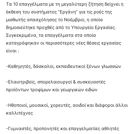
lesbians
Tα 10 επαγγέλματα με τη μεγαλύτερη ζήτηση δείχνει η
very
έκθεση του συστήματος ”Εργάνη” για τις ροές της
hot
μισθωτής απασχόλησης το Νοέμβριο, η οποία
cam
δημοσιεύτηκε προχθές από το Υπουργείο Εργασίας.
show.
desi
xxx
Συγκεκριμένα, τα επαγγέλματα στα οποία
brandi
καταγράφηκαν οι περισσότερες νέες θέσεις εργασίας
lyons
είναι :
teaches
you
-Καθηγητές, δάσκαλοι, εκπαιδευτικοί ξένων γλωσσών
the
meaning
of
-Ελαιοτριβείς, σπορελαιουργοί & συσκευαστές
pain.
προϊόντων τροφίμων και γεωργικών ειδών
pornhun
hd
porn
-Ηθοποιοί, μουσικοί, χορευτές, αοιδοί και διάφοροι άλλοι
καλλιτέχνες
-Γυμναστές, προπονητές και επαγγελματίες αθλητές