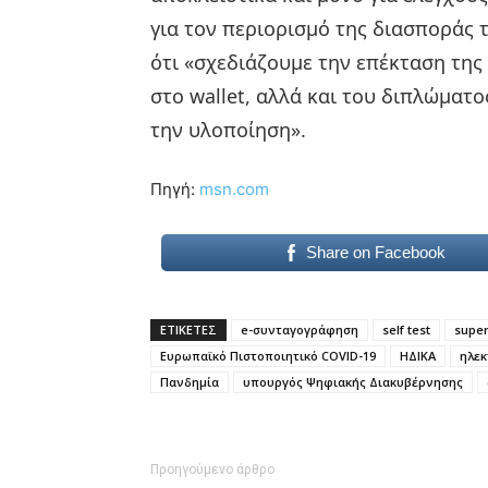
για τον περιορισμό της διασποράς 
ότι «σχεδιάζουμε την επέκταση της
στο wallet, αλλά και του διπλώματο
την υλοποίηση».
Πηγή:
msn.com
Share on Facebook
ΕΤΙΚΕΤΕΣ
e-συνταγογράφηση
self test
supe
Ευρωπαϊκό Πιστοποιητικό COVID-19
ΗΔΙΚΑ
ηλεκ
Πανδημία
υπουργός Ψηφιακής Διακυβέρνησης
Προηγούμενο άρθρο