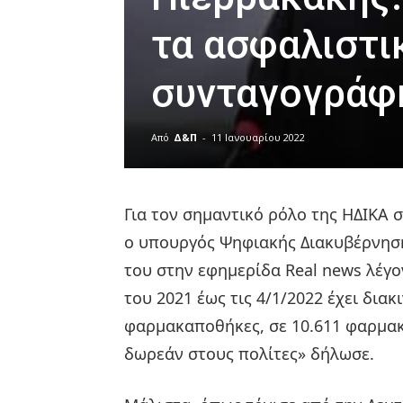
τα ασφαλιστικ
συνταγογράφ
Από
Δ&Π
-
11 Ιανουαρίου 2022
blonde
lesbians
Για τον σημαντικό ρόλο της ΗΔΙΚΑ 
very
hot
ο υπουργός Ψηφιακής Διακυβέρνηση
cam
του στην εφημερίδα Real news λέγο
show.
desi
xxx
του 2021 έως τις 4/1/2022 έχει διακ
brandi
φαρμακαποθήκες, σε 10.611 φαρμακε
lyons
teaches
δωρεάν στους πολίτες» δήλωσε.
you
the