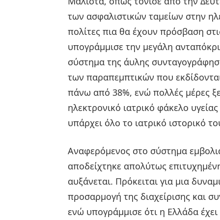
Μάλιστα, όπως τόνισε από την Δευ
meaning
of
των ασφαλιστικών ταμείων στην ηλ
pain.
πολίτες πια θα έχουν πρόσβαση στι
pornhun
hd
υπογράμμισε την μεγάλη ανταπόκρι
porn
σύστημα της άυλης συνταγογράφησ
των παραπεμπτικών που εκδίδονται 
πάνω από 38%, ενώ πολλές μέρες ξε
ηλεκτρονικό ιατρικό φάκελο υγείας
υπάρχει όλο το ιατρικό ιστορικό το
Αναφερόμενος στο σύστημα εμβολια
αποδείχτηκε απολύτως επιτυχημένη
αυξάνεται. Πρόκειται για μια δυνα
προσαρμογή της διαχείρισης και συ
ενώ υπογράμμισε ότι η Ελλάδα έχει