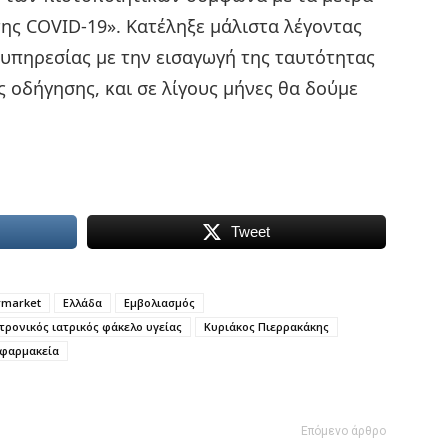
της COVID-19». Κατέληξε μάλιστα λέγοντας
 υπηρεσίας με την εισαγωγή της ταυτότητας
ς οδήγησης, και σε λίγους μήνες θα δούμε
Tweet
rmarket
Ελλάδα
Εμβολιασμός
τρονικός ιατρικός φάκελο υγείας
Κυριάκος Πιερρακάκης
φαρμακεία
Επόμενο άρθρο