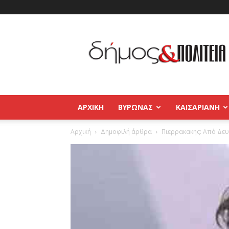
Δήμος
και
Πολιτεία
Βύρωνας
–
Καισαριανή
–
ΑΡΧΙΚΉ
ΒΥΡΩΝΑΣ
ΚΑΙΣΑΡΙΑΝΗ
Παγκράτι
Αρχική
Δημοφιλή άρθρα
Πιερρακακης: Από Δευ