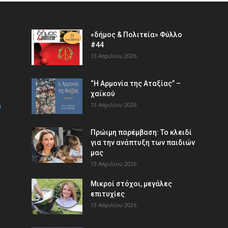
«δήμος & Πολιτεία» Φύλλο
#44
13 Απριλίου 2026
“Η Αρμονία της Αταξίας” –
χαϊκού
m
13 Απριλίου 2026
Πρώιμη παρέμβαση: Το κλειδί
για την ανάπτυξη των παιδιών
µας
13 Απριλίου 2026
Μικροί στόχοι, μεγάλες
επιτυχίες
13 Απριλίου 2026