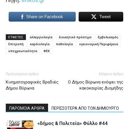
Πηγή:
enikos.gr
Share on Facebook
Tweet
ΕΤΙΚΕΤΕΣ
αλλεργιολογία
διοικητικό πρόστιμο
Εμβολιασμός
Επιτροπή
καρδιολογία
παθολογία
υγειονομική Περιφέρεια
υποχρεωτικότητα
ΦΕΚ
Προηγούμενο άρθρο
Επόμενο άρθρο
Κινηματογραφικές Βραδιές
Ο Δήμος Βύρωνα ενόψει της
Δήμου Βύρωνα
κακοκαιρίας Διομήδης
ΠΑΡΟΜΟΙΑ ΑΡΘΡΑ
ΠΕΡΙΣΣΟΤΕΡΑ ΑΠΟ ΤΟΝ ΔΗΜΙΟΥΡΓΟ
«δήμος & Πολιτεία» Φύλλο #44