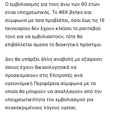
lesbians
Ο εμβολιασμός για τους άνω των 60 ετών
very
είναι υποχρεωτικός. Το ΦΕΚ βγήκε και
hot
cam
σύμφωνα με όσα προβλέπει, όσοι έως τις 16
show.
desi
Ιανουαρίου δεν έχουν κλείσει το ραντεβού
xxx
brandi
τους για να εμβολιαστούν, τότε θα
lyons
επιβάλλεται άμεσα το διοικητικό πρόστιμο.
teaches
you
the
Δεν θα υπάρξει άλλη αναβολή με εξαίρεση
meaning
of
όσους έχουν δικαιολογητικά να
pain.
προσκομίσουν στις Επιτροπές ανά
pornhun
hd
υγειονομική Περιφέρεια σύμφωνα με τα
porn
οποία θα μπορούν να απαλλαγούν από την
υποχρεωτικότητα του εμβολιασμού για
συγκεκριμένους λόγους υγείας.