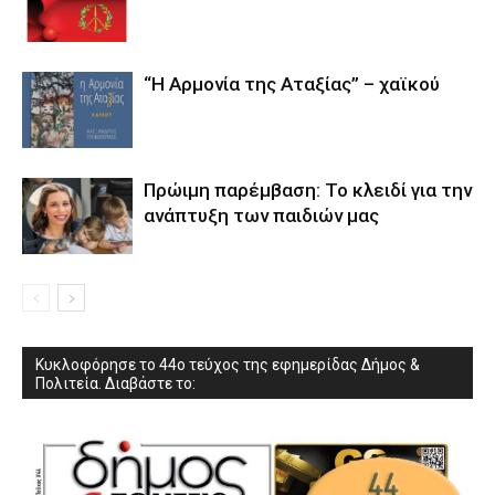
“Η Αρμονία της Αταξίας” – χαϊκού
Πρώιμη παρέμβαση: Το κλειδί για την
ανάπτυξη των παιδιών µας
Κυκλοφόρησε το 44ο τεύχος της εφημερίδας Δήμος &
Πολιτεία. Διαβάστε το: