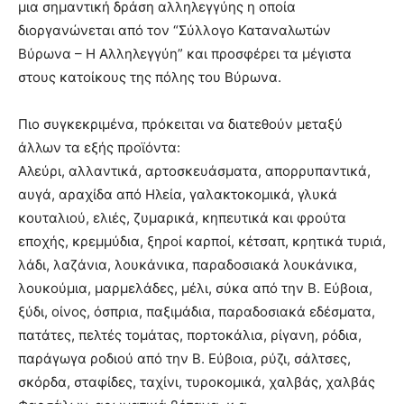
μια σημαντική δράση αλληλεγγύης η οποία
διοργανώνεται από τον “Σύλλογο Καταναλωτών
Βύρωνα – Η Αλληλεγγύη” και προσφέρει τα μέγιστα
στους κατοίκους της πόλης του Βύρωνα.
Πιο συγκεκριμένα, πρόκειται να διατεθούν μεταξύ
άλλων τα εξής προϊόντα:
Αλεύρι, αλλαντικά, αρτοσκευάσματα, απορρυπαντικά,
αυγά, αραχίδα από Ηλεία, γαλακτοκομικά, γλυκά
κουταλιού, ελιές, ζυμαρικά, κηπευτικά και φρούτα
εποχής, κρεμμύδια, ξηροί καρποί, κέτσαπ, κρητικά τυριά,
λάδι, λαζάνια, λουκάνικα, παραδοσιακά λουκάνικα,
λουκούμια, μαρμελάδες, μέλι, σύκα από την Β. Εύβοια,
ξύδι, οίνος, όσπρια, παξιμάδια, παραδοσιακά εδέσματα,
πατάτες, πελτές τομάτας, πορτοκάλια, ρίγανη, ρόδια,
παράγωγα ροδιού από την Β. Εύβοια, ρύζι, σάλτσες,
σκόρδα, σταφίδες, ταχίνι, τυροκομικά, χαλβάς, χαλβάς