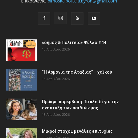
Επικοινωνία:
dimoskaipoliteia.byron@gmail.com
«δήμος & Πολιτεία» Φύλλο #44
13 Απριλίου 2026
“Η Αρμονία της Αταξίας” – χαϊκού
13 Απριλίου 2026
Πρώιμη παρέμβαση: Το κλειδί για την
ανάπτυξη των παιδιών µας
13 Απριλίου 2026
Μικροί στόχοι, μεγάλες επιτυχίες
13 Απριλίου 2026