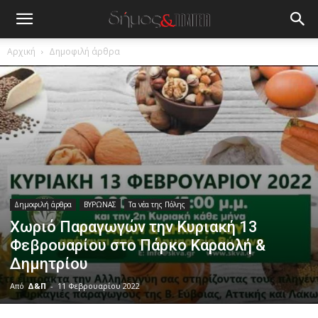
Αρχική
Δημοφιλή άρθρα
Δημοφιλή άρθρα
ΒΥΡΩΝΑΣ
Τα νέα της Πόλης
Χωριό Παραγωγών την Κυριακή 13
Φεβρουαρίου στο Πάρκο Καραολή &
Δημητρίου
Από
Δ&Π
-
11 Φεβρουαρίου 2022
blonde