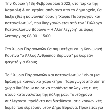
lesbians
Την Κυριακή 13η Φεβρουαρίου 2022, στο πάρκο της
very
Καραολή & Δημητρίου απέναντι από το Δημαρχείο, θα
hot
διεξαχθεί η κοινωνική δράση “Χωριό Παραγωγών και
cam
καταναλωτών”, που διοργανώνεται από τον ”Σύλλογο
show.
desi
xxx
Καταναλωτών Βύρωνα – Η Αλληλεγγύη” με ώρες
brandi
λειτουργίας 08:00 – 15:00.
lyons
teaches
Στο Χωριό Παραγωγών θα συμμετέχει και η Κοινωνική
you
Κουζίνα “ο Άλλος Άνθρωπος Βύρωνα” με δωρεάν
the
meaning
φαγητό για όλους.
of
pain.
Το “ Χωριό Παραγωγών και καταναλωτών ” είναι μια
pornhun
δράση με κοινωνικό χαρακτήρα. Παραγωγοί από όλη τη
hd
porn
χώρα διαθέτουν ποιοτικά προϊόντα σε λογικές τιμές
στους καταναλωτές της πόλης μας. Ταυτόχρονα
συλλέγονται προϊόντα και διατίθενται στις κοινωνικές
δομές που εδρεύουν στον Δήμο Βύρωνα. Πρόκειται για