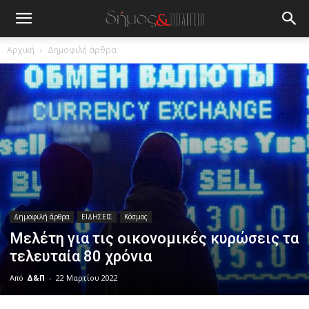
Αρχική
Δημοφιλή άρθρα
Δημοφιλή άρθρα
ΕΙΔΗΣΕΙΣ
Κόσμος
Μελέτη για τις οικονομικές κυρώσεις τα
τελευταία 80 χρόνια
Από
Δ&Π
-
22 Μαρτίου 2022
blonde