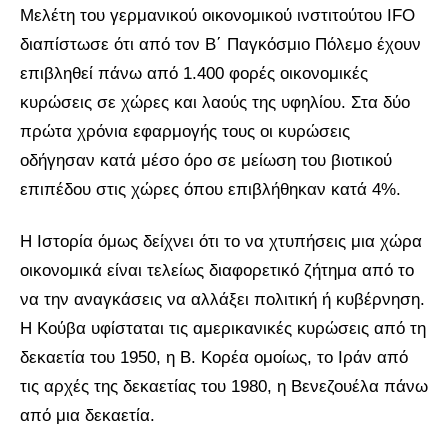
lesbians
Μελέτη του γερμανικού οικονομικού ινστιτούτου IFO
very
διαπίστωσε ότι από τον Β΄ Παγκόσμιο Πόλεμο έχουν
hot
επιβληθεί πάνω από 1.400 φορές οικονομικές
cam
show.
desi
κυρώσεις σε χώρες και λαούς της υφηλίου. Στα δύο
xxx
πρώτα χρόνια εφαρμογής τους οι κυρώσεις
brandi
lyons
οδήγησαν κατά μέσο όρο σε μείωση του βιοτικού
teaches
επιπέδου στις χώρες όπου επιβλήθηκαν κατά 4%.
you
the
Η Ιστορία όμως δείχνει ότι το να χτυπήσεις μια χώρα
meaning
of
οικονομικά είναι τελείως διαφορετικό ζήτημα από το
pain.
να την αναγκάσεις να αλλάξει πολιτική ή κυβέρνηση.
pornhun
hd
Η Κούβα υφίσταται τις αμερικανικές κυρώσεις από τη
porn
δεκαετία του 1950, η Β. Κορέα ομοίως, το Ιράν από
τις αρχές της δεκαετίας του 1980, η Βενεζουέλα πάνω
από μια δεκαετία.