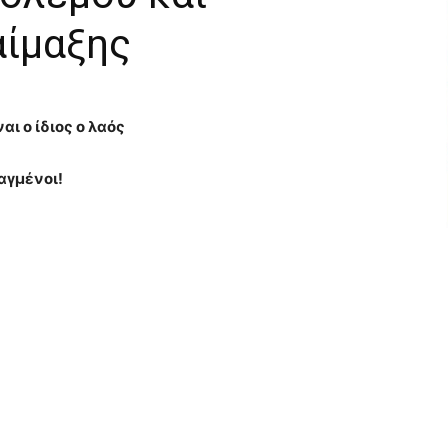
αίμαξης
ι ο ίδιος ο λαός
ταγμένοι!