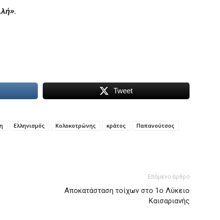
λλή»
.
Tweet
η
Ελληνισμός
Κολοκοτρώνης
κράτος
Παπανούτσος
Επόμενο άρθρο
Αποκατάσταση τοίχων στο 1ο Λύκειο
Καισαριανής