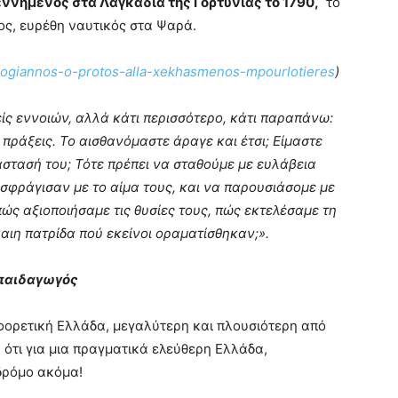
εννημένος στα Λαγκάδια της Γορτυνίας το 1790,
το
ος, ευρέθη ναυτικός στα Ψαρά.
rabogiannos-o-protos-alla-xekhasmenos-mpourlotieres
)
είς εννοιών, αλλά κάτι περισσότερο, κάτι παραπάνω:
 πράξεις. Το αισθανόμαστε άραγε και έτσι; Είμαστε
άστασή του; Τότε πρέπει να σταθούμε με ευλάβεια
σφράγισαν με το αίμα τους, και να παρουσιάσομε με
πώς αξιοποιήσαμε τις θυσίες τους, πώς εκτελέσαμε τη
καιη πατρίδα πού εκείνοι οραματίσθηκαν;».
 παιδαγωγός
αφορετική Ελλάδα, μεγαλύτερη και πλουσιότερη από
ότι για μια πραγματικά ελεύθερη Ελλάδα,
δρόμο ακόμα!