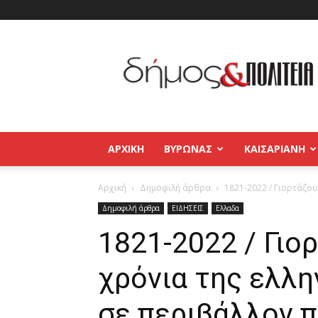
Δήμος
και
Πολιτεία
Βύρωνας
–
Καισαριανή
–
ΑΡΧΙΚΉ
ΒΥΡΩΝΑΣ
ΚΑΙΣΑΡΙΑΝΗ
Παγκράτι
Αρχική
Δημοφιλή άρθρα
1821-2022 / Γιορτάζου
Δημοφιλή άρθρα
ΕΙΔΗΣΕΙΣ
Ελλαδα
1821-2022 / Γιο
χρόνια της ελλη
σε περιβάλλον 