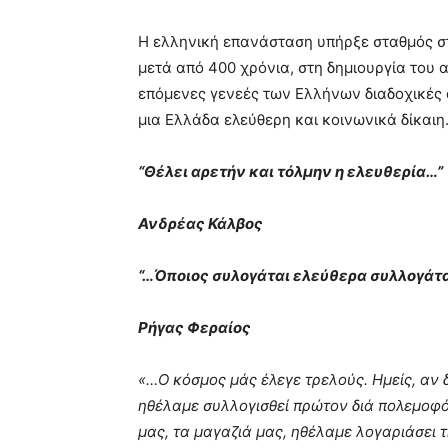
hd
porn
Η ελληνική επανάσταση υπήρξε σταθμός στ
μετά από 400 χρόνια, στη δημιουργία του 
επόμενες γενεές των Ελλήνων διαδοχικές α
μια Ελλάδα ελεύθερη και κοινωνικά δίκαιη
“Θέλει αρετήν και τόλμην η ελευθερία…”
Ανδρέας Κάλβος
“…Όποιος συλογάται ελεύθερα συλλογάτ
Ρήγας Φεραίος
«…Ο κόσμος μάς έλεγε τρελούς. Ημείς, αν δ
ηθέλαμε συλλογισθεί πρώτον διά πολεμοφό
μας, τα μαγαζιά μας, ηθέλαμε λογαριάσει 