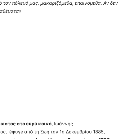
ό τον πόλεμό μας, μακαριζόμεθα, επαινόμεθα. Αν δεν
ναθέματα»
νωστος στο ευρύ κοινό,
Ιωάννης
ς, έφυγε από τη ζωή την 1η Δεκεμβρίου 1885,