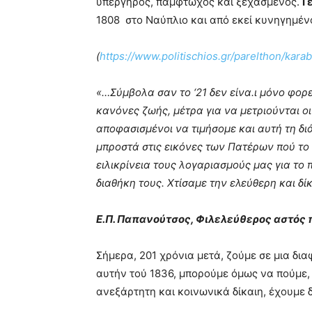
υπέργηρος, πάμφτωχος και ξεχασμένος.
Γ
1808 στο Ναύπλιο και από εκεί κυνηγημέν
(
https://www.politischios.gr/parelthon/ka
«…Σύμβολα σαν το ‘21 δεν είνα.ι μόνο φορ
κανόνες ζωής, μέτρα για να μετριούνται οι
αποφασισμένοι να τιμήσομε και αυτή τη δι
μπροστά στις εικόνες των Πατέρων πού το 
ειλικρίνεια τους λογαριασμούς μας για το 
διαθήκη τους. Χτίσαμε την ελεύθερη και δί
Ε.Π. Παπανούτσος, Φιλελεύθερος αστός
Σήμερα, 201 χρόνια μετά, ζούμε σε μια δι
αυτήν τού 1836, μπορούμε όμως να πούμε, 
ανεξάρτητη και κοινωνικά δίκαιη, έχουμε 