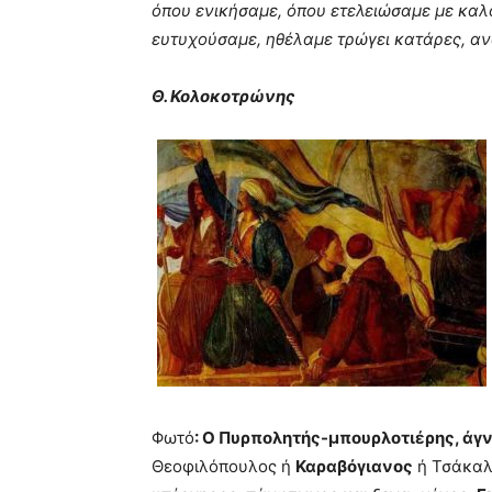
όπου ενικήσαμε, όπου ετελειώσαμε με καλ
ευτυχούσαμε, ηθέλαμε τρώγει κατάρες, α
Θ. Κολοκοτρώνης
Φωτό
: Ο Πυρπολητής-μπουρλοτιέρης, άγ
Θεοφιλόπουλος ή
Καραβόγιανος
ή Τσάκαλο