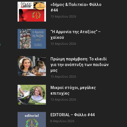
«δήμος & Πολιτεία» Φύλλο
#44
13 Απριλίου 2026
“Η Αρμονία της Αταξίας” –
χαϊκού
m
13 Απριλίου 2026
Πρώιμη παρέμβαση: Το κλειδί
για την ανάπτυξη των παιδιών
µας
13 Απριλίου 2026
Μικροί στόχοι, μεγάλες
επιτυχίες
13 Απριλίου 2026
EDITORIAL – Φύλλο #44
8 Απριλίου 2026