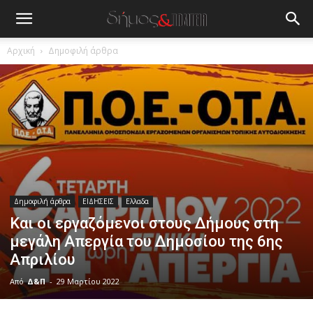
Αρχική
Δημοφιλή άρθρα
Δημοφιλή άρθρα
ΕΙΔΗΣΕΙΣ
Ελλαδα
Και οι εργαζόμενοι στους Δήμους στη
μεγάλη Απεργία του Δημοσίου της 6ης
Απριλίου
Από
Δ&Π
-
29 Μαρτίου 2022
blonde