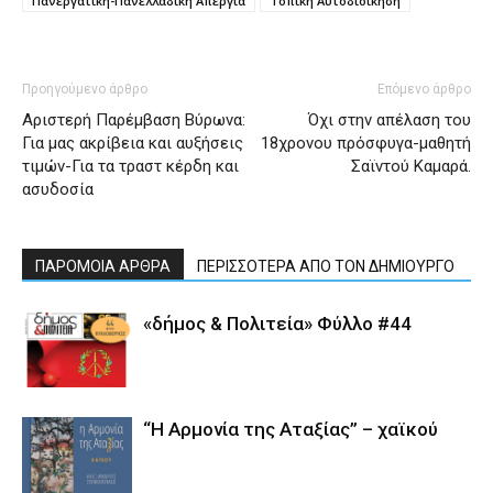
Πανεργατική-Πανελλαδική Απεργία
Τοπική Αυτοδιοίκηση
Προηγούμενο άρθρο
Επόμενο άρθρο
Αριστερή Παρέμβαση Βύρωνα:
Όχι στην απέλαση του
Για μας ακρίβεια και αυξήσεις
18χρονου πρόσφυγα-μαθητή
τιμών-Για τα τραστ κέρδη και
Σαϊντού Καμαρά.
ασυδοσία
ΠΑΡΟΜΟΙΑ ΑΡΘΡΑ
ΠΕΡΙΣΣΟΤΕΡΑ ΑΠΟ ΤΟΝ ΔΗΜΙΟΥΡΓΟ
«δήμος & Πολιτεία» Φύλλο #44
“Η Αρμονία της Αταξίας” – χαϊκού