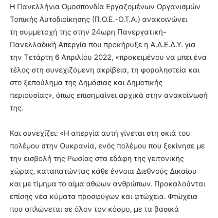
lesbians
Η Πανελλήνια Ομοσπονδία Εργαζομένων Οργανισμών
very
Τοπικής Αυτοδιοίκησης (Π.Ο.Ε.-Ο.Τ.Α.) ανακοινώνει
hot
τη συμμετοχή της στην 24ωρη Πανεργατική-
cam
Πανελλαδική Απεργία που προκήρυξε η Α.Δ.Ε.Δ.Υ. για
show.
desi
xxx
την Τετάρτη 6 Απριλίου 2022, «προκειμένου να μπει ένα
brandi
τέλος στη συνεχιζόμενη ακρίβεια, τη φοροληστεία και
lyons
στο ξεπούλημα της Δημόσιας και Δημοτικής
teaches
περιουσίας», όπως επισημαίνει αρχικά στην ανακοίνωσή
you
της.
the
meaning
of
Και συνεχίζει: «Η απεργία αυτή γίνεται στη σκιά του
pain.
πολέμου στην Ουκρανία, ενός πολέμου που ξεκίνησε με
pornhun
την εισβολή της Ρωσίας στα εδάφη της γειτονικής
hd
porn
χώρας, καταπατώντας κάθε έννοια Διεθνούς Δικαίου
και με τίμημα το αίμα αθώων ανθρώπων. Προκαλούνται
επίσης νέα κύματα προσφύγων και φτώχεια. Φτώχεια
που απλώνεται σε όλον τον κόσμο, με τα βασικά