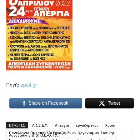
Πηγή:
epoli.gr
Share on Facebook
Tweet
ΕΤΙΚΕΤΕΣ
Α.Δ.Ε.Δ.Υ.
Απεργία
εργαζόμενος
Κρίση
Πανελλήνια Ομοσπονδία Εργαζομένων Οργανισμών Τοπικής
Αυτοδιοίκησης (Π.Ο.Ε.-Ο.Τ.Α.)