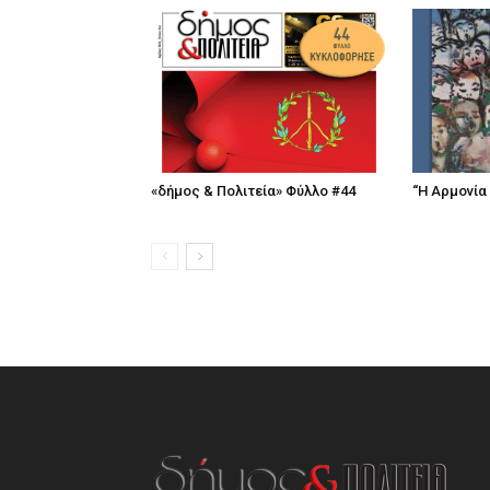
«δήμος & Πολιτεία» Φύλλο #44
“Η Αρμονία