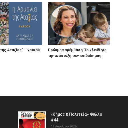
 της Αταξίας” – χαϊκού
Πρώιμη παρέμβαση: Το κλειδί για
την ανάπτυξη των παιδιών µας
«δήμος & Πολιτεία» Φύλλο
#44
13 Απριλίου 2026