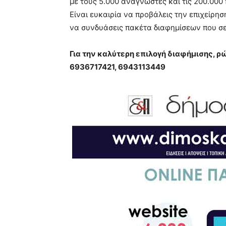
με τους 5.000 αναγνώστες και τις 200.000
very
Είναι ευκαιρία να προβάλεις την επιχείρησ
hot
cam
να συνδυάσεις πακέτα διαφημίσεων που σ
show.
desi
xxx
Για την καλύτερη επιλογή διαφήμισης, 
brandi
6936717421, 6943113449
lyons
teaches
you
the
meaning
of
pain.
pornhun
hd
porn