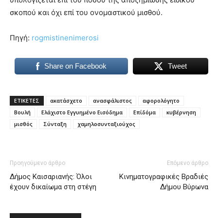
σκοπού και όχι επί του ονομαστικού μισθού.
Πηγή:
rogmistinenimerosi
Share on Facebook
Tweet
ΕΤΙΚΕΤΕΣ
ακατάσχετο
ανασφάλιστος
αφορολόγητο
Βουλή
Ελάχιστο Εγγυημένο Εισόδημα
Επίδόμα
κυβέρνηση
μισθός
Σύνταξη
χαμηλοσυνταξιούχος
Προηγούμενο άρθρο
Επόμενο άρθρο
Δήμος Καισαριανής: Όλοι
Κινηματογραφικές Βραδιές
έχουν δικαίωμα στη στέγη
Δήμου Βύρωνα