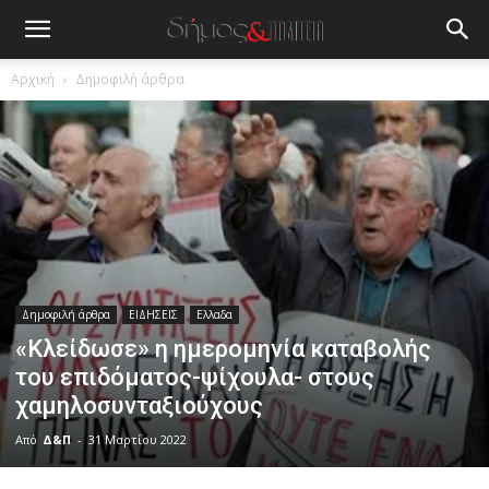
Αρχική
Δημοφιλή άρθρα
Δημοφιλή άρθρα
ΕΙΔΗΣΕΙΣ
Ελλαδα
«Κλείδωσε» η ημερομηνία καταβολής
του επιδόματος-ψίχουλα- στους
χαμηλοσυνταξιούχους
Από
Δ&Π
-
31 Μαρτίου 2022
blonde