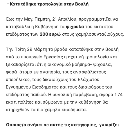
lesbians
– Κατατέθηκε τροπολογία στην Βουλή
very
hot
Έως την Μεγ. Πέμπτη, 21 Απριλίου, προγραμματίζει να
cam
καταβάλλει η Κυβέρνηση τα
ψίχουλα
του έκτακτου
show.
desi
xxx
επιδόματος των
200 ευρώ
στους χαμηλοσυνταξιούχους.
brandi
lyons
Την Τρίτη 29 Μάρτη το βράδυ κατατέθηκε στην Βουλή
teaches
από το υπουργείο Εργασίας η σχετική τροπολογία και
you
ξεκαθαρίζεται ότι η οικονομικό βοήθημα- ψίχουλα,
the
meaning
φορά άτομα με αναπηρία, τους ανασφάλιστους
of
υπερήλικες, τους δικαιούχους του Ελάχιστου
pain.
Εγγυημένου Εισοδήματος και τους δικαιούχους του
pornhun
επιδόματος παιδιού. Η συνολική παρέμβαση, αφορά 1,74
hd
porn
εκατ. πολίτες και σύμφωνα με την κυβέρνηση θα
στηριχθούν τα πιο χαμηλά εισοδήματα.
Όποιος/α ανήκει σε αυτές τις κατηγορίες, γνωρίζει