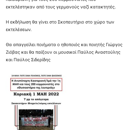
hot
εκτελέστηκαν από τους γερμανούς ναζί κατακτητές.
cam
show.
desi
xxx
Η εκδήλωση θα γίνει στο Σκοπευτήριο στο χώρο των
brandi
εκτελέσεων.
lyons
teaches
Θα απαγγείλει ποιήματα ο ηθοποιός και ποιητής Γιώργος
you
the
Ζιόβας και θα παίξουν οι μουσικοί Παύλος Αναστούλης
meaning
και Παύλος Σιδερίδης
of
pain.
pornhun
hd
porn