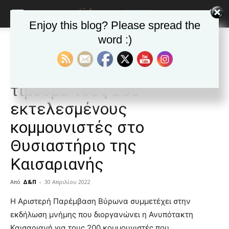
Enjoy this blog? Please spread the
word :)
Αρχική
ΒΥΡΩΝΑΣ
Ανακοινώσεις - Δελτία τύπου
ΒΥΡΩΝΑΣ
Ανακοινώσεις - Δελτία τύπου
Δημοφιλή άρθρα
Κυριακή 1η Μάη στις 7 μμ
τιμούμε τους 200
εκτελεσμένους
κομμουνιστές στο
Θυσιαστήριο της
Καισαριανής
Από
Δ&Π
-
30 Απριλίου 2022
blonde
Η Αριστερή Παρέμβαση Βύρωνα συμμετέχει στην
lesbians
εκδήλωση μνήμης που διοργανώνει η Ανυπότακτη
very
Καισαριανή για τους 200 κομμουνιστές που