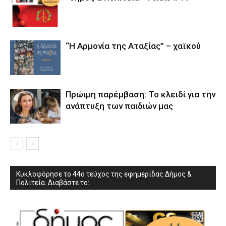
“Η Αρμονία της Αταξίας” – χαϊκού
Πρώιμη παρέμβαση: Το κλειδί για την
ανάπτυξη των παιδιών µας
Κυκλοφόρησε το 44ο τεύχος της εφημερίδας Δήμος &
Πολιτεία. Διαβάστε το: