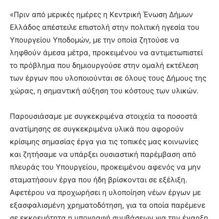
brandi
«Πριν από μερικές ημέρες η Κεντρική Ένωση Δήμων
lyons
Ελλάδος απέστειλε επιστολή στην πολιτική ηγεσία του
teaches
Υπουργείου Υποδομών, με την οποία ζητούσε να
you
the
ληφθούν άμεσα μέτρα, προκειμένου να αντιμετωπιστεί
meaning
το πρόβλημα που δημιουργούσε στην ομαλή εκτέλεση
of
των έργων που υλοποιούνται σε όλους τους Δήμους της
pain.
χώρας, η σημαντική αύξηση του κόστους των υλικών.
pornhun
hd
porn
Παρουσιάσαμε με συγκεκριμένα στοιχεία τα ποσοστά
ανατίμησης σε συγκεκριμένα υλικά που αφορούν
κρίσιμης σημασίας έργα για τις τοπικές μας κοινωνίες
και ζητήσαμε να υπάρξει ουσιαστική παρέμβαση από
πλευράς του Υπουργείου, προκειμένου αφενός να μην
σταματήσουν έργα που ήδη βρίσκονται σε εξέλιξη.
Αφετέρου να προχωρήσει η υλοποίηση νέων έργων με
εξασφαλισμένη χρηματοδότηση, για τα οποία παρέμενε
σε εκκρεμότητα η υπογραφή συμβάσεων για την έναρξη