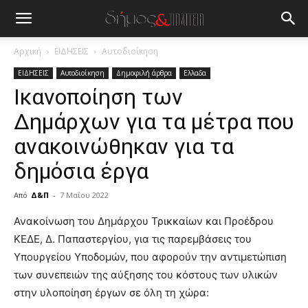
Αρχική
ΕΙΔΗΣΕΙΣ
Αυτοδιοίκηση
ΕΙΔΗΣΕΙΣ
Αυτοδιοίκηση
Δημοφιλή άρθρα
Ελλαδα
Ικανοποίηση των
Δημάρχων για τα μέτρα που
ανακοινώθηκαν για τα
δημόσια έργα
Από
Δ&Π
-
7 Μαΐου 2022
blonde
Ανακοίνωση του Δημάρχου Τρικκαίων και Προέδρου
lesbians
ΚΕΔΕ, Δ. Παπαστεργίου, για τις παρεμβάσεις του
very
Υπουργείου Υποδομών, που αφορούν την αντιμετώπιση
hot
των συνεπειών της αύξησης του κόστους των υλικών
cam
show.
στην υλοποίηση έργων σε όλη τη χώρα:
desi
xxx