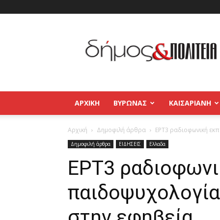
Δήμος
και
Πολιτεία
Βύρωνας
–
Καισαριανή
–
ΑΡΧΙΚΉ
ΒΥΡΩΝΑΣ
ΚΑΙΣΑΡΙΑΝΗ
Παγκράτι
Αρχική
Δημοφιλή άρθρα
ΕΡΤ3 ραδιοφωνική εκπ
Δημοφιλή άρθρα
ΕΙΔΗΣΕΙΣ
Ελλαδα
ΕΡΤ3 ραδιοφωνι
παιδοψυχολογίας
στην εφηβεία