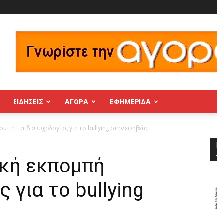
ΕΙΔΗΣΕΙΣ
ΑΓΟΡΑ
ΕΦΗΜΕΡΊΔΑ
ομπή παιδοψυχολογίας για το bullying στην εφηβεία
κή εκπομπή
 για το bullying