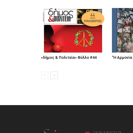
«δήμος & Πολιτεία» Φύλλο #44
“Η Αρμονία