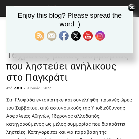
Enjoy this blog? Please spread the
word :)
Αρχική
Δημοφιλή άρθρα
Δημοφιλή άρθρα
ΕΙΔΗΣΕΙΣ
Ελλαδα
Στα χέρια της ΕΛ.ΑΣ.
16χρονος μέλος συμμορίας
που ληστεύει ανήλικους
στο Παγκράτι
Από
Δ&Π
-
8 Ιουνίου 2022
blonde
Στη Γλυφάδα εντοπίστηκε και συνελήφθη, πρωινές ώρες
lesbians
του Σαββάτου, από αστυνομικούς της Υποδιεύθυνσης
very
Ασφάλειας Αθηνών, 16χρονος αλλοδαπός,
hot
κατηγορούμενος ως μέλος συμμορίας που διαπράττει
cam
show.
ληστείες. Κατηγορείται και για παράβαση της
desi
xxx