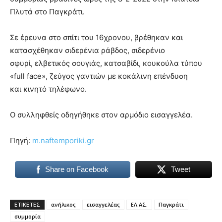
Πλυτά στο Παγκράτι.
Σε έρευνα στο σπίτι του 16χρονου, βρέθηκαν και
κατασχέθηκαν σιδερένια ράβδος, σιδερένιο
σφυρί, ελβετικός σουγιάς, κατσαβίδι, κουκούλα τύπου
«full face», ζεύγος γαντιών με κοκάλινη επένδυση
και κινητό τηλέφωνο.
Ο συλληφθείς οδηγήθηκε στον αρμόδιο εισαγγελέα.
Πηγή:
m.naftemporiki.gr
Share on Facebook
Tweet
ΕΤΙΚΕΤΕΣ
ανήλικος
εισαγγελέας
ΕΛ.ΑΣ.
Παγκράτι
συμμορία