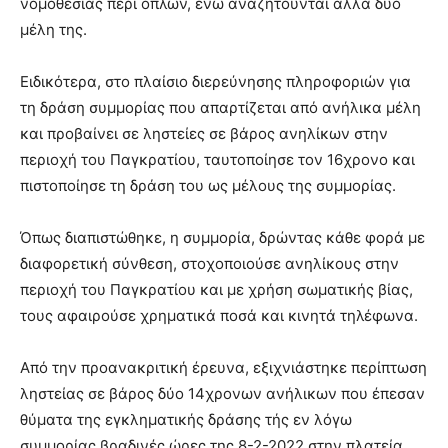
νομοθεσίας περί όπλων, ενώ αναζητούνται άλλα δύο
brandi
μέλη της.
lyons
teaches
Ειδικότερα, στο πλαίσιο διερεύνησης πληροφοριών για
you
the
τη δράση συμμορίας που απαρτίζεται από ανήλικα μέλη
meaning
και προβαίνει σε ληστείες σε βάρος ανηλίκων στην
of
περιοχή του Παγκρατίου, ταυτοποίησε τον 16χρονο και
pain.
πιστοποίησε τη δράση του ως μέλους της συμμορίας.
pornhun
hd
porn
Όπως διαπιστώθηκε, η συμμορία, δρώντας κάθε φορά με
διαφορετική σύνθεση, στοχοποιούσε ανηλίκους στην
περιοχή του Παγκρατίου και με χρήση σωματικής βίας,
τους αφαιρούσε χρηματικά ποσά και κινητά τηλέφωνα.
Από την προανακριτική έρευνα, εξιχνιάστηκε περίπτωση
ληστείας σε βάρος δύο 14χρονων ανήλικων που έπεσαν
θύματα της εγκληματικής δράσης τής εν λόγω
συμμορίας βραδινές ώρες της 8-2-2022 στην πλατεία