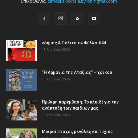
Επικοινωνία:
dimoskaipoliteia.byron@gmail.com
«δήμος & Πολιτεία» Φύλλο #44
13 Απριλίου 2026
“Η Αρμονία της Αταξίας” – χαϊκού
13 Απριλίου 2026
Πρώιμη παρέμβαση: Το κλειδί για την
ανάπτυξη των παιδιών µας
13 Απριλίου 2026
Μικροί στόχοι, μεγάλες επιτυχίες