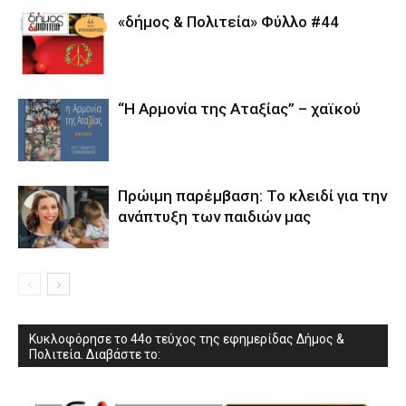
«δήμος & Πολιτεία» Φύλλο #44
“Η Αρμονία της Αταξίας” – χαϊκού
Πρώιμη παρέμβαση: Το κλειδί για την
ανάπτυξη των παιδιών µας
Κυκλοφόρησε το 44ο τεύχος της εφημερίδας Δήμος &
Πολιτεία. Διαβάστε το: