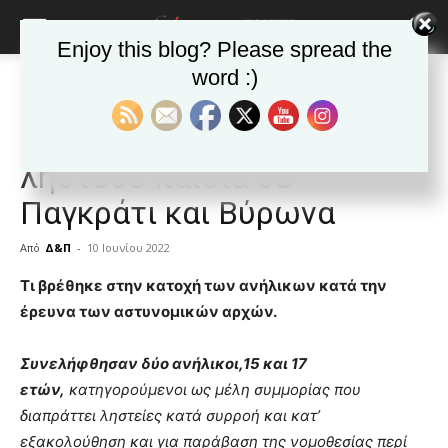
Enjoy this blog? Please spread the
word :)
Αρχική
Δημοφιλή άρθρα
Δημοφιλή άρθρα
ΕΙΔΗΣΕΙΣ
Ελλαδα
ΒΥΡΩΝΑΣ
Τα νέα της Πόλης
Συμμορία ανηλίκων
λήστευε παιδιά σε
Παγκράτι και Βύρωνα
Από
Δ&Π
-
10 Ιουνίου 2022
blonde
Τι βρέθηκε στην κατοχή των ανήλικων κατά την
lesbians
έρευνα των αστυνομικών αρχών.
very
hot
Συνελήφθησαν δύο ανήλικοι,15 και 17
cam
show.
ετών,
desi
κατηγορούμενοι ως μέλη συμμορίας που
xxx
διαπράττει ληστείες κατά συρροή και κατ’
brandi
εξακολούθηση και για παράβαση της νομοθεσίας περί