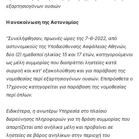
lyons
εξαρτησιογόνων ουσιών
teaches
you
the
Η ανακοίνωση της Αστυνομίας
meaning
of
“Συνελήφθησαν, πρωινές ώρες της 7-6-2022, από
pain.
αστυνομικούς της Υποδιεύθυνσης Ασφάλειας Αθηνών,
pornhun
hd
δύο (2) ημεδαποί ηλικίας 15 και 17 ετών, κατηγορούμενοι
porn
ως μέλη συμμορίας που διαπράττει ληστείες κατά
συρροή και κατ’ εξακολούθηση και για παράβαση της
νομοθεσίας περί εξαρτησιογόνων ουσιών. Επιπρόσθετα ο
17χρονος κατηγορείται για παράβαση της νομοθεσίας
περί όπλων.
Ειδικότερα, η ανωτέρω Υπηρεσία στο πλαίσιο
διερεύνησης πληροφοριών για τη δράση συμμορίας που
απαρτίζεται από ανήλικα μέλη και προβαίνει σε
ληστείες σε βάρος ανηλίκων στην περιοχή του