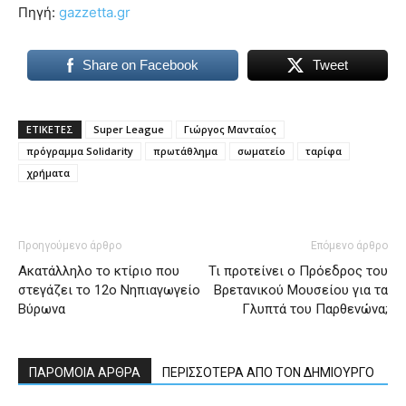
Πηγή:
gazzetta.gr
Share on Facebook
Tweet
ΕΤΙΚΕΤΕΣ
Super League
Γιώργος Μανταίος
πρόγραμμα Solidarity
πρωτάθλημα
σωματείο
ταρίφα
χρήματα
Προηγούμενο άρθρο
Επόμενο άρθρο
Ακατάλληλο το κτίριο που
Τι προτείνει ο Πρόεδρος του
στεγάζει το 12ο Νηπιαγωγείο
Βρετανικού Μουσείου για τα
Βύρωνα
Γλυπτά του Παρθενώνα;
ΠΑΡΟΜΟΙΑ ΑΡΘΡΑ
ΠΕΡΙΣΣΟΤΕΡΑ ΑΠΟ ΤΟΝ ΔΗΜΙΟΥΡΓΟ