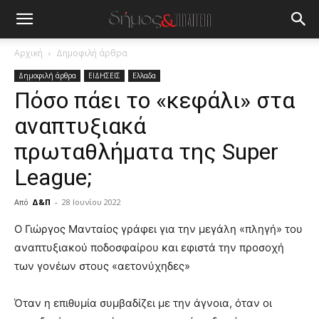
Αρχική
Δημοφιλή άρθρα
Δημοφιλή άρθρα
ΕΙΔΗΣΕΙΣ
Ελλαδα
Πόσο πάει το «κεφάλι» στα
αναπτυξιακά
πρωταθλήματα της Super
League;
Από
Δ&Π
-
28 Ιουνίου 2022
blonde
Ο Γιώργος Μανταίος γράφει για την μεγάλη «πληγή» του
lesbians
αναπτυξιακού ποδοσφαίρου και εφιστά την προσοχή
very
των γονέων στους «αετονύχηδες»
hot
cam
show.
Όταν η επιθυμία συμβαδίζει με την άγνοια, όταν οι
desi
xxx