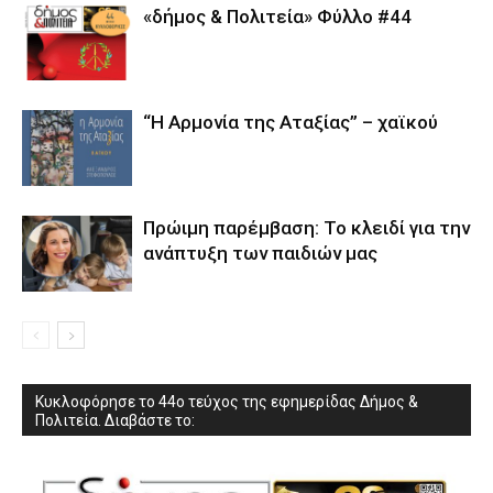
«δήμος & Πολιτεία» Φύλλο #44
“Η Αρμονία της Αταξίας” – χαϊκού
Πρώιμη παρέμβαση: Το κλειδί για την
ανάπτυξη των παιδιών µας
Κυκλοφόρησε το 44ο τεύχος της εφημερίδας Δήμος &
Πολιτεία. Διαβάστε το: