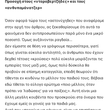
Προσοχή στους «νταραβερτζήδες» και τους
«ανθυπομάνατζερ»
Όσον αφορά τώρα τους «αετονύχηδες» που αναφέραμε
στην αρχή του άρθρου, ας ξεκαθαρίσουμε ότι αυτά τα
φαινόμενα δεν αντιπροσωπεύουν παρά μόνο ένα μικρό
ποσοστό. Όμως αυξάνονται ραγδαία…
Δεν είμαστε σε θέση να γράψουμε περισσότερα, γιατί
όπως γίνεται εύκολα αντιληπτό, οι άνθρωποι που έχουν
δεχθεί τέτοιες «κρούσεις» πολύ εύκολα μοιράζονται τις
εμπειρίες τους μαζί μας, όμως πολύ δύσκολα θα
προβούν σε επίσημη καταγγελία, επειδή θεωρούν ότι
τίθενται εν κινδύνω το μέλλον του παιδιού τους. Βέβαια
εδώ τίθεται το εύλογο ερώτημα «ποιο μέλλον, όταν
πρέπει να ‘λαδώσεις’ για να παίξεις;». Αυτή είναι μια
άλλη μεγάλη κουβέντα που προσκρούει στα όνειρα που
έχουμε εμείς οι γονείς για τα παιδιά μας.
Αυτό που μπορούμε να κάνουμε, είναι να επιστήσουμε