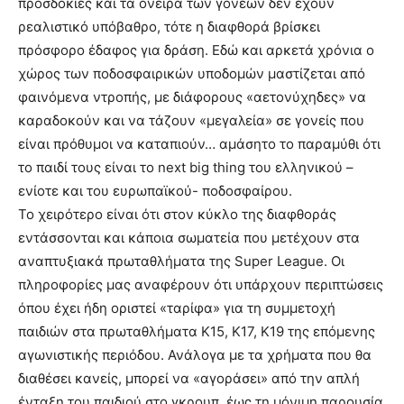
προσδοκίες και τα όνειρα των γονέων δεν έχουν
brandi
ρεαλιστικό υπόβαθρο, τότε η διαφθορά βρίσκει
lyons
πρόσφορο έδαφος για δράση. Εδώ και αρκετά χρόνια ο
teaches
χώρος των ποδοσφαιρικών υποδομών μαστίζεται από
you
the
φαινόμενα ντροπής, με διάφορους «αετονύχηδες» να
meaning
καραδοκούν και να τάζουν «μεγαλεία» σε γονείς που
of
είναι πρόθυμοι να καταπιούν… αμάσητο το παραμύθι ότι
pain.
το παιδί τους είναι το next big thing του ελληνικού –
pornhun
hd
ενίοτε και του ευρωπαϊκού- ποδοσφαίρου.
porn
Το χειρότερο είναι ότι στον κύκλο της διαφθοράς
εντάσσονται και κάποια σωματεία που μετέχουν στα
αναπτυξιακά πρωταθλήματα της Super League. Οι
πληροφορίες μας αναφέρουν ότι υπάρχουν περιπτώσεις
όπου έχει ήδη οριστεί «ταρίφα» για τη συμμετοχή
παιδιών στα πρωταθλήματα Κ15, Κ17, Κ19 της επόμενης
αγωνιστικής περιόδου. Ανάλογα με τα χρήματα που θα
διαθέσει κανείς, μπορεί να «αγοράσει» από την απλή
ένταξη του παιδιού στο γκρουπ, έως τη μόνιμη παρουσία