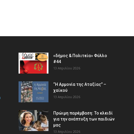
«δήμος & Πολιτεία» Φύλλο
#44
13 Απριλίου 2026
“Η Αρμονία της Αταξίας” –
χαϊκού
m
13 Απριλίου 2026
Πρώιμη παρέμβαση: Το κλειδί
για την ανάπτυξη των παιδιών
µας
13 Απριλίου 2026