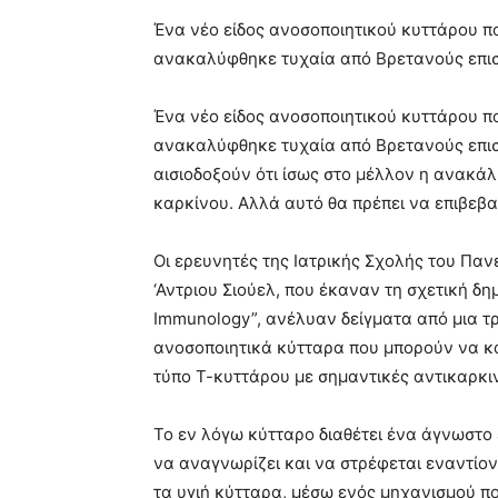
blonde
Ένα νέο είδος ανοσοποιητικού κυττάρου π
lesbians
ανακαλύφθηκε τυχαία από Βρετανούς επι
very
hot
cam
Ένα νέο είδος ανοσοποιητικού κυττάρου π
show.
desi
ανακαλύφθηκε τυχαία από Βρετανούς επιστή
xxx
αισιοδοξούν ότι ίσως στο μέλλον η ανακάλυ
brandi
καρκίνου. Αλλά αυτό θα πρέπει να επιβεβα
lyons
teaches
you
Οι ερευνητές της Ιατρικής Σχολής του Παν
the
‘Αντριου Σιούελ, που έκαναν τη σχετική δ
meaning
Immunology”, ανέλυαν δείγματα από μια τ
of
ανοσοποιητικά κύτταρα που μπορούν να κ
pain.
pornhun
τύπο Τ-κυττάρου με σημαντικές αντικαρκιν
hd
porn
Το εν λόγω κύτταρο διαθέτει ένα άγνωστο 
να αναγνωρίζει και να στρέφεται εναντίο
τα υγιή κύτταρα, μέσω ενός μηχανισμού πο