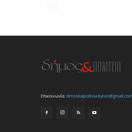
Επικοινωνία:
dimoskaipoliteia.byron@gmail.co