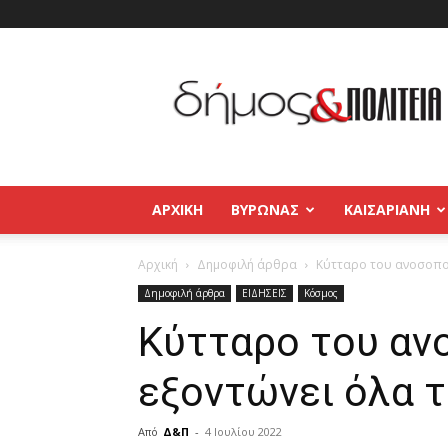
Δήμος
και
Πολιτεία
Βύρωνας
–
Καισαριανή
–
ΑΡΧΙΚΉ
ΒΥΡΩΝΑΣ
ΚΑΙΣΑΡΙΑΝΗ
Παγκράτι
Αρχική
Δημοφιλή άρθρα
Κύτταρο του ανοσοποι
Δημοφιλή άρθρα
ΕΙΔΗΣΕΙΣ
Κόσμος
Κύτταρο του αν
εξοντώνει όλα τ
Από
Δ&Π
-
4 Ιουλίου 2022