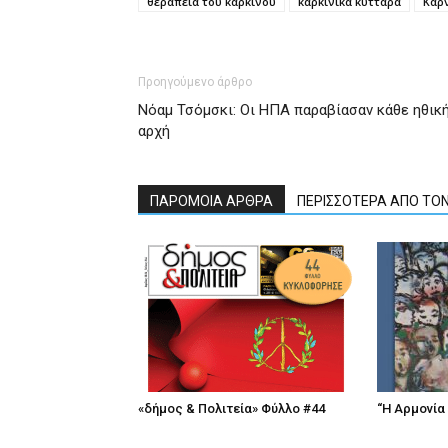
θεραπεία του καρκίνου
καρκινικά κύτταρα
Κάρ
Προηγούμενο άρθρο
Νόαμ Τσόμσκι: Οι ΗΠΑ παραβίασαν κάθε ηθικ
αρχή
ΠΑΡΟΜΟΙΑ ΑΡΘΡΑ
ΠΕΡΙΣΣΟΤΕΡΑ ΑΠΟ ΤΟ
«δήμος & Πολιτεία» Φύλλο #44
“Η Αρμονία