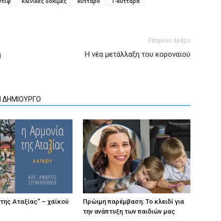
ντιφ
κλινικές δοκιμές
κύτταρο
Τ-κύτταρα
Επόμενο άρθρο
ή
Η νέα μετάλλαξη του κοροναϊού
Ν ΔΗΜΙΟΥΡΓΟ
 της Αταξίας” – χαϊκού
Πρώιμη παρέμβαση: Το κλειδί για
την ανάπτυξη των παιδιών µας