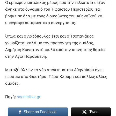
Ο έμπειρος επιτελικός μέσος που την τελευταία σεζόν
you
the
άνηκε στο δυναμικό του Ήφαιστου Περιστερίου, τα
meaning
βρήκε σε όλα με τους διοικούντες του Αθηναϊκού και
of
υπέγραψε συμφωνητικό συνεργασίας.
pain.
pornhun
hd
Όπως και ο Λαζόπουλος έτσι και ο Τσοπανάκος
porn
γνωρίζεται καλά με τον προπονητή της ομάδας,
Δημήτρη Κωνσταντόπουλο από την κοινή τους θητεία
στην Αγία Παρασκευή.
Μεταξύ άλλων το νέο απόκτημα του Αθηναϊκού έχει
περάσει από Φωστήρα, Πέρα Κλουμπ και πολλές άλλες
ομάδες.
Πηγή:
soccerlive.gr
Share on Facebook
Tweet