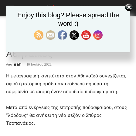
Enjoy this blog? Please spread the
word :)
Αρχική
Δημοφιλή άρθρα
Δημοφιλή άρθρα
ΒΥΡΩΝΑΣ
Τα νέα της Πόλης
Νέα κίνηση με Τσοπανάκο ο
Αθηναϊκός
Από
Δ&Π
-
10 Ιουλίου 2022
blonde
Η μεταγραφική κινητότητα στον Αθηναϊκό συνεχίζεται,
lesbians
αφού η ιστορική ομάδα ανακοίνωσε σήμερα τη
very
συμφωνία με ακόμη έναν σπουδαίο ποδοσφαιριστή.
hot
cam
show.
Μετά από ενέργειες της επιτροπής ποδοσφαίρου, στους
desi
xxx
”λόρδους” θα ανήκει τη νέα σεζόν ο Σπύρος
brandi
Τσοπανάκος.
lyons
teaches