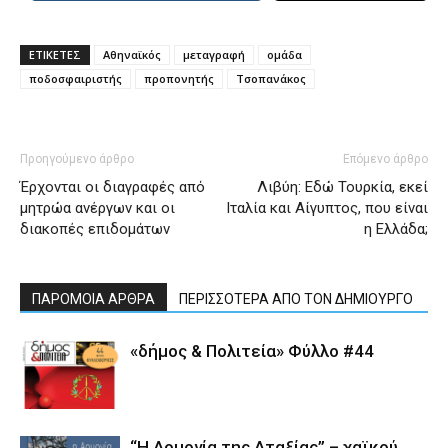
ΕΤΙΚΕΤΕΣ
Αθηναϊκός
μεταγραφή
ομάδα
ποδοσφαιριστής
προπονητής
Τσοπανάκος
Προηγούμενο άρθρο
Επόμενο άρθρο
Έρχονται οι διαγραφές από
Λιβύη: Εδώ Τουρκία, εκεί
μητρώα ανέργων και οι
Ιταλία και Αίγυπτος, που είναι
διακοπές επιδομάτων
η Ελλάδα;
ΠΑΡΟΜΟΙΑ ΑΡΘΡΑ
ΠΕΡΙΣΣΟΤΕΡΑ ΑΠΟ ΤΟΝ ΔΗΜΙΟΥΡΓΟ
«δήμος & Πολιτεία» Φύλλο #44
“Η Αρμονία της Αταξίας” – χαϊκού