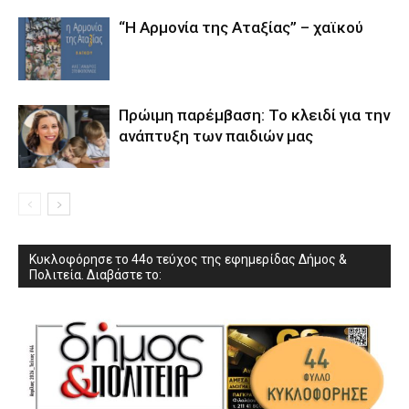
“Η Αρμονία της Αταξίας” – χαϊκού
Πρώιμη παρέμβαση: Το κλειδί για την
ανάπτυξη των παιδιών µας
Κυκλοφόρησε το 44ο τεύχος της εφημερίδας Δήμος &
Πολιτεία. Διαβάστε το: