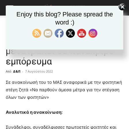
Enjoy this blog? Please spread the
word :)
Αρχική
Δημοφιλή άρθρα
Δημοφιλή άρθρα
ΕΙΔΗΣΕΙΣ
Ελλαδα
Η φοιτητική κατοικία έχει
μετατραπεί σε πανάκριβο
εμπόρευμα
Από
Δ&Π
-
7 Αυγούστου 2022
blonde
Σε ανακοίνωσή του το ΜΑΣ αναφορικά με την φοιτητική
lesbians
στέγη ζητά «Να παρθούν άμεσα μέτρα για την στέγαση
very
όλων των φοιτητών»
hot
cam
show.
Αναλυτικά η ανακοίνωση:
desi
xxx
brandi
Συνάδελφοι, συναδέλφισσες πρωτοετείς φοιτητές και