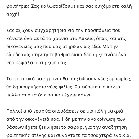
lyons
φοιτήτριες Σας καλωσορίζουμε και σας ευχόμαστε καλή
teaches
αρχή!
you
the
meaning
Σας αξίζουν συγχαρητήρια για την προσπάθεια που
of
κάνατε όλα αυτά τα χρόνια στο Λύκειο, όπως και στις
pain.
οικογένειες σας που σας στήριξαν ως εδώ. Με την
pornhun
hd
είσοδο σας στην τριτοβάθμια εκπαίδευση ξεκινάει ένα
porn
νέο κεφάλαιο στη ζωή σας.
Τα φοιτητικά σας χρόνια θα σας δώσουν νέες εμπειρίες,
θα δημιουργήσετε νέες φιλίες, θα φέρετε πιο κοντά
πολλά από τα όνειρα που έχετε κάνει.
Πολλοί από εσάς θα σπουδάσετε σε μια πόλη μακριά
από την οικογένειά σας. Ήδη με την ανακοίνωση των
βάσεων έχετε ξεκινήσει το σαφάρι για την αναζήτηση
φοιτητικής στέγης και συναντάτε τα τσουχτερά ενοίκια,