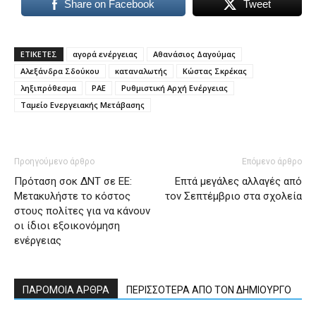
Share on Facebook
Tweet
ΕΤΙΚΕΤΕΣ
αγορά ενέργειας
Αθανάσιος Δαγούμας
Αλεξάνδρα Σδούκου
καταναλωτής
Κώστας Σκρέκας
ληξιπρόθεσμα
ΡΑΕ
Ρυθμιστική Αρχή Ενέργειας
Ταμείο Ενεργειακής Μετάβασης
Προηγούμενο άρθρο
Επόμενο άρθρο
Πρόταση σοκ ΔΝΤ σε ΕΕ:
Επτά μεγάλες αλλαγές από
Μετακυλήστε το κόστος
τον Σεπτέμβριο στα σχολεία
στους πολίτες για να κάνουν
οι ίδιοι εξοικονόμηση
ενέργειας
ΠΑΡΟΜΟΙΑ ΑΡΘΡΑ
ΠΕΡΙΣΣΟΤΕΡΑ ΑΠΟ ΤΟΝ ΔΗΜΙΟΥΡΓΟ