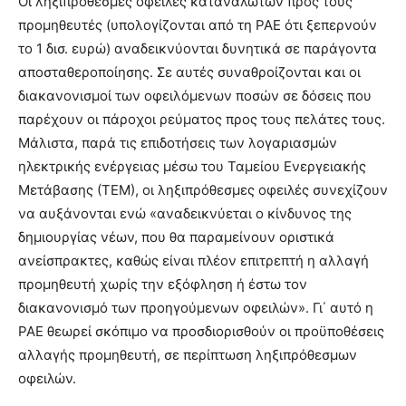
Οι ληξιπρόθεσμες οφειλές καταναλωτών προς τους
προμηθευτές (υπολογίζονται από τη ΡΑΕ ότι ξεπερνούν
το 1 δισ. ευρώ) αναδεικνύονται δυνητικά σε παράγοντα
αποσταθεροποίησης. Σε αυτές συναθροίζονται και οι
διακανονισμοί των οφειλόμενων ποσών σε δόσεις που
παρέχουν οι πάροχοι ρεύματος προς τους πελάτες τους.
Μάλιστα, παρά τις επιδοτήσεις των λογαριασμών
ηλεκτρικής ενέργειας μέσω του Ταμείου Ενεργειακής
Μετάβασης (ΤΕΜ), οι ληξιπρόθεσμες οφειλές συνεχίζουν
να αυξάνονται ενώ «αναδεικνύεται ο κίνδυνος της
δημιουργίας νέων, που θα παραμείνουν οριστικά
ανείσπρακτες, καθώς είναι πλέον επιτρεπτή η αλλαγή
προμηθευτή χωρίς την εξόφληση ή έστω τον
διακανονισμό των προηγούμενων οφειλών». Γι΄ αυτό η
ΡΑΕ θεωρεί σκόπιμο να προσδιορισθούν οι προϋποθέσεις
αλλαγής προμηθευτή, σε περίπτωση ληξιπρόθεσμων
οφειλών.