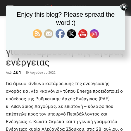
Enjoy this blog? Please spread the
word :)
Αρχική
Δημοφιλή άρθρα
Δημοφιλή άρθρα
ΕΙΔΗΣΕΙΣ
Ελλαδα
Σήμα κινδύνου από τη ΡΑΕ
για κατάρρευση της αγοράς
ενέργειας
Από
Δ&Π
-
19 Αυγούστου 2022
blonde
Για άμεσο κίνδυνο κατάρρευσης της ενεργειακής
lesbians
αγοράς και νέα «κανόνια» τύπου Energa προειδοποιεί ο
very
πρόεδρος της Ρυθμιστικής Αρχής Ενέργειας (ΡΑΕ)
hot
κ. Αθανάσιος Δαγούμας. Σε επιστολή – κόλαφο που
cam
show.
απέστειλε προς τον υπουργό Περιβάλλοντος και
desi
xxx
Ενέργειας κ. Κώστα Σκρέκα και τη γενική γραμματέα
brandi
Ενέργειας κυρία Αλεξάνδρα Σδούκου, στις 28 Ιουλίου, ο