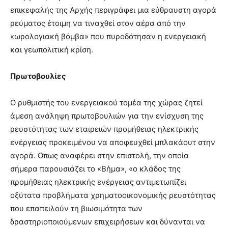
lyons
επικεφαλής της Αρχής περιγράφει μια εύθραυστη αγορά
teaches
ρεύματος έτοιμη να τιναχθεί στον αέρα από την
you
the
«ωρολογιακή βόμβα» που πυροδότησαν η ενεργειακή
meaning
και γεωπολιτική κρίση.
of
pain.
Πρωτοβουλίες
pornhun
hd
porn
Ο ρυθμιστής του ενεργειακού τομέα της χώρας ζητεί
άμεση ανάληψη πρωτοβουλιών για την ενίσχυση της
ρευστότητας των εταιρειών προμήθειας ηλεκτρικής
ενέργειας προκειμένου να αποφευχθεί μπλακάουτ στην
αγορά. Οπως αναφέρει στην επιστολή, την οποία
σήμερα παρουσιάζει το «Βήμα», «ο κλάδος της
προμήθειας ηλεκτρικής ενέργειας αντιμετωπίζει
οξύτατα προβλήματα χρηματοοικονομικής ρευστότητας
που επαπειλούν τη βιωσιμότητα των
δραστηριοποιούμενων επιχειρήσεων και δύνανται να