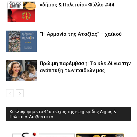
«δήμος & Πολιτεία» Φύλλο #44
“Η Αρμονία της Αταξίας” – χαϊκού
Πρώιμη παρέμβαση: Το κλειδί για την
ανάπτυξη των παιδιών µας
Κυκλοφόρησε το 44ο τεύχος της εφημερίδας Δήμος &
Πολιτεία. Διαβάστε το: