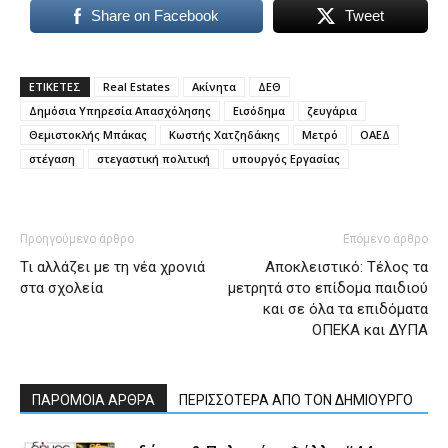
Share on Facebook
Tweet
ΕΤΙΚΕΤΕΣ
Real Estates
Ακίνητα
ΔΕΘ
Δημόσια Υπηρεσία Απασχόλησης
Εισόδημα
ζευγάρια
Θεμιστοκλής Μπάκας
Κωστής Χατζηδάκης
Μετρό
ΟΑΕΔ
στέγαση
στεγαστική πολιτική
υπουργός Εργασίας
Προηγούμενο άρθρο
Επόμενο άρθρο
Τι αλλάζει με τη νέα χρονιά
Αποκλειστικό: Τέλος τα
στα σχολεία
μετρητά στο επίδομα παιδιού
και σε όλα τα επιδόματα
ΟΠΕΚΑ και ΔΥΠΑ
ΠΑΡΟΜΟΙΑ ΑΡΘΡΑ
ΠΕΡΙΣΣΟΤΕΡΑ ΑΠΟ ΤΟΝ ΔΗΜΙΟΥΡΓΟ