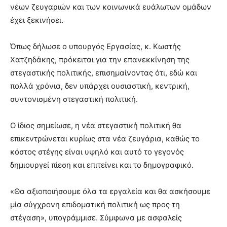
show.
νέων ζευγαριών και των κοινωνικά ευάλωτων ομάδων
desi
xxx
έχει ξεκινήσει.
brandi
lyons
Όπως δήλωσε ο υπουργός Εργασίας, κ. Κωστής
teaches
Χατζηδάκης, πρόκειται για την επανεκκίνηση της
you
the
στεγαστικής πολιτικής, επισημαίνοντας ότι, εδώ και
meaning
πολλά χρόνια, δεν υπάρχει ουσιαστική, κεντρική,
of
συντονισμένη στεγαστική πολιτική.
pain.
pornhun
hd
Ο ίδιος σημείωσε, η νέα στεγαστική πολιτική θα
porn
επικεντρώνεται κυρίως στα νέα ζευγάρια, καθώς το
κόστος στέγης είναι υψηλό και αυτό το γεγονός
δημιουργεί πίεση και επιτείνει και το δημογραφικό.
«Θα αξιοποιήσουμε όλα τα εργαλεία και θα ασκήσουμε
μία σύγχρονη επιδοματική πολιτική ως προς τη
στέγαση», υπογράμμισε. Σύμφωνα με ασφαλείς