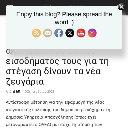
Enjoy this blog? Please spread the
word :)
Αρχική
Δημοφιλή άρθρα
Δημοφιλή άρθρα
ΕΙΔΗΣΕΙΣ
Ελλαδα
Στα ύψη οι τιμές των
ακινήτων. Το 70% του
εισοδήματός τους για τη
στέγαση δίνουν τα νέα
ζευγάρια
Από
Δ&Π
-
5 Σεπτεμβρίου 2022
blonde
Αντίστροφη μέτρηση για την εφαρμογή της νέας
lesbians
στεγαστικής πολιτικής του δημοσίου με «όχημα» τη
very
Δημόσια Υπηρεσία Απασχόλησης (όπως έχει
hot
μετονομαστεί ο ΟΑΕΔ) με στόχο τη στήριξη των
cam