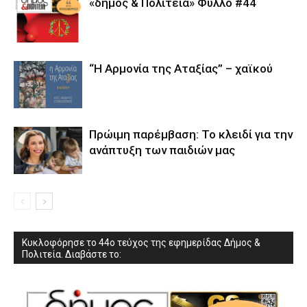
«δήμος & Πολιτεία» Φύλλο #44
“Η Αρμονία της Αταξίας” – χαϊκού
Πρώιμη παρέμβαση: Το κλειδί για την
ανάπτυξη των παιδιών µας
Κυκλοφόρησε το 44ο τεύχος της εφημερίδας Δήμος &
Πολιτεία. Διαβάστε το: