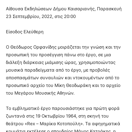
brandi
Αίθουσα Εκδηλώσεων Δήμου Καισαριανής, Παρασκευή
lyons
23 Σεπτεμβρίου, 2022, στις 20:00
teaches
you
the
Είσοδος Ελεύθερη
meaning
of
Ο Θεόδωρος Ορφανίδης μοιράζεται την γνώση και την
pain.
προσωπική του προσέγγιση πάνω στο έργο, σε μια
pornhun
hd
διάλεξη διάρκειας μιάμισης ώρας, χρησιμοποιώντας
porn
μουσικά παραδείγματα από το έργο, με προβολές
αποσπασμάτων συναυλιών και ντοκουμέντων από το
προσωπικό αρχείο του Μίκη Θεοδωράκη και το αρχείο
του Μεγάρου Μουσικής Αθηνών.
Το εμβληματικό έργο παρουσιάστηκε για πρώτη φορά
ζωντανά στις 19 Οκτωβρίου 1964, στη σκηνή του
θεάτρου «Rex – Μαρίκα Κοτοπούλη». Τα αφηγηματικά
κομμάτια εκτέλεσε ο σπουδαίος Μάνος Κατράκης, η