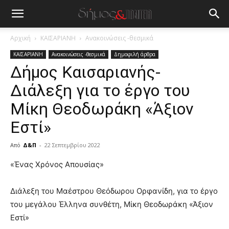
Αρχική
ΚΑΙΣΑΡΙΑΝΗ
Ανακοινώσεις -θεσμικά
ΚΑΙΣΑΡΙΑΝΗ
Ανακοινώσεις -θεσμικά
Δημοφιλή άρθρα
Δήμος Καισαριανής-
Διάλεξη για το έργο του
Μίκη Θεοδωράκη «Άξιον
Εστί»
Από
Δ&Π
-
22 Σεπτεμβρίου 2022
blonde
«Ένας Χρόνος Απουσίας»
lesbians
very
Διάλεξη του Μαέστρου Θεόδωρου Ορφανίδη, για το έργο
hot
του μεγάλου Έλληνα συνθέτη, Μίκη Θεοδωράκη «Άξιον
cam
show.
Εστί»
desi
xxx