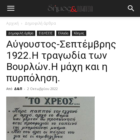
Αρχική
Δημοφιλή άρθρα
Δημοφιλή άρθρα
ΕΙΔΗΣΕΙΣ
Ελλαδα
Κόσμος
Αύγουστος-Σεπτέμβρης
1922.Η τραγωδία των
Βουρλών.Η μάχη και η
πυρπόληση.
Από
Δ&Π
-
2 Οκτωβρίου 2022
blonde
lesbians
very
hot
cam
show.
desi
xxx