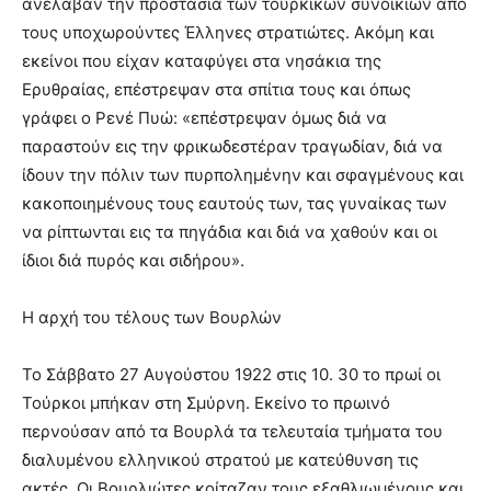
ανέλαβαν την προστασία των τούρκικων συνοικιών από
τους υποχωρούντες Έλληνες στρατιώτες. Ακόμη και
εκείνοι που είχαν καταφύγει στα νησάκια της
Ερυθραίας, επέστρεψαν στα σπίτια τους και όπως
γράφει ο Ρενέ Πυώ: «επέστρεψαν όμως διά να
παραστούν εις την φρικωδεστέραν τραγωδίαν, διά να
ίδουν την πόλιν των πυρπολημένην και σφαγμένους και
κακοποιημένους τους εαυτούς των, τας γυναίκας των
να ρίπτωνται εις τα πηγάδια και διά να χαθούν και οι
ίδιοι διά πυρός και σιδήρου».
Η αρχή του τέλους των Βουρλών
Το Σάββατο 27 Αυγούστου 1922 στις 10. 30 το πρωί οι
Τούρκοι μπήκαν στη Σμύρνη. Εκείνο το πρωινό
περνούσαν από τα Βουρλά τα τελευταία τμήματα του
διαλυμένου ελληνικού στρατού με κατεύθυνση τις
ακτές. Οι Βουρλιώτες κοίταζαν τους εξαθλιωμένους και