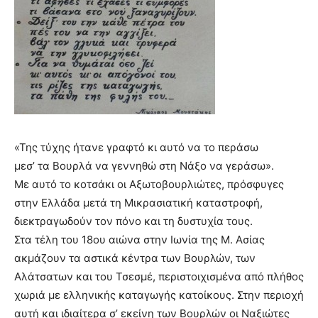
brandi
lyons
teaches
you
the
meaning
of
pain.
pornhun
«Της τύχης ήτανε γραφτό κι αυτό να το περάσω
hd
porn
μεσ’ τα Βουρλά να γεννηθώ στη Νάξο να γεράσω».
Με αυτό το κοτσάκι οι Αξωτοβουρλιώτες, πρόσφυγες
στην Ελλάδα μετά τη Μικρασιατική καταστροφή,
διεκτραγωδούν τον πόνο και τη δυστυχία τους.
Στα τέλη του 18ου αιώνα στην Ιωνία της Μ. Ασίας
ακμάζουν τα αστικά κέντρα των Βουρλών, των
Αλάτσατων και του Τσεσμέ, περιστοιχισμένα από πλήθος
χωριά με ελληνικής καταγωγής κατοίκους. Στην περιοχή
αυτή και ιδιαίτερα σ’ εκείνη των Βουρλών οι Ναξιώτες