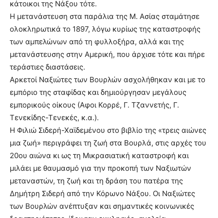
κάτοικοι της Νάξου τότε.
Η μετανάστευση στα παράλια της Μ. Ασίας σταμάτησε
ολοκληρωτικά το 1897, λόγω κυρίως της καταστροφής
των αμπελώνων από τη φυλλοξήρα, αλλά και της
μετανάστευσης στην Αμερική, που άρχισε τότε και πήρε
τεράστιες διαστάσεις.
Αρκετοί Ναξιώτες των Βουρλών ασχολήθηκαν και με το
εμπόριο της σταφίδας και δημιούργησαν μεγάλους
εμπορικούς οίκους (Αφοι Κορρέ, Γ. Τζαννετής, Γ.
Τενεκίδης-Τενεκές, κ.α.).
Η Φιλιώ Σιδερή-Χαϊδεμένου στο βιβλίο της «τρεις αιώνες
μια ζωή» περιγράφει τη ζωή στα Βουρλά, στις αρχές του
20ου αιώνα κι ως τη Μικρασιατική καταστροφή και
μιλάει με θαυμασμό για την προκοπή των Ναξιωτών
μεταναστών, τη ζωή και τη δράση του πατέρα της
Δημήτρη Σιδερή από την Κόρωνο Νάξου. Οι Ναξιώτες
των Βουρλών ανέπτυξαν και σημαντικές κοινωνικές