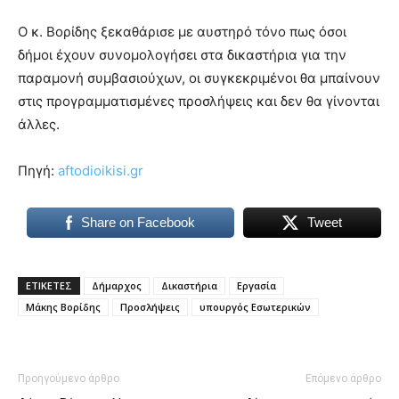
you
the
Ο κ. Βορίδης ξεκαθάρισε με αυστηρό τόνο πως όσοι
meaning
δήμοι έχουν συνομολογήσει στα δικαστήρια για την
of
παραμονή συμβασιούχων, οι συγκεκριμένοι θα μπαίνουν
pain.
στις προγραμματισμένες προσλήψεις και δεν θα γίνονται
pornhun
hd
άλλες.
porn
Πηγή:
aftodioikisi.gr
Share on Facebook
Tweet
ΕΤΙΚΕΤΕΣ
Δήμαρχος
Δικαστήρια
Εργασία
Μάκης Βορίδης
Προσλήψεις
υπουργός Εσωτερικών
Προηγούμενο άρθρο
Επόμενο άρθρο