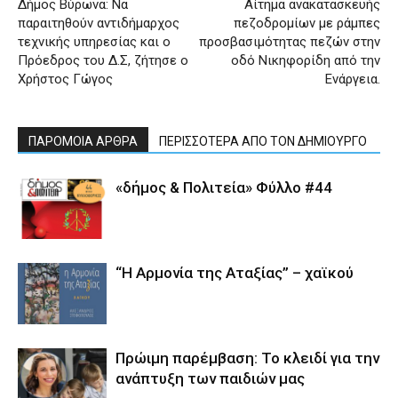
Δήμος Βύρωνα: Να
Αίτημα ανακατασκευής
παραιτηθούν αντιδήμαρχος
πεζοδρομίων με ράμπες
τεχνικής υπηρεσίας και ο
προσβασιμότητας πεζών στην
Πρόεδρος του Δ.Σ, ζήτησε ο
οδό Νικηφορίδη από την
Χρήστος Γώγος
Ενάργεια.
ΠΑΡΟΜΟΙΑ ΑΡΘΡΑ
ΠΕΡΙΣΣΟΤΕΡΑ ΑΠΟ ΤΟΝ ΔΗΜΙΟΥΡΓΟ
«δήμος & Πολιτεία» Φύλλο #44
“Η Αρμονία της Αταξίας” – χαϊκού
Πρώιμη παρέμβαση: Το κλειδί για την
ανάπτυξη των παιδιών µας