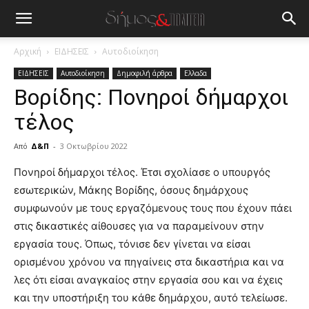
Αρχική
ΕΙΔΗΣΕΙΣ
Αυτοδιοίκηση
ΕΙΔΗΣΕΙΣ
Αυτοδιοίκηση
Δημοφιλή άρθρα
Ελλαδα
Βορίδης: Πονηροί δήμαρχοι
τέλος
Από
Δ&Π
-
3 Οκτωβρίου 2022
blonde
Πονηροί δήμαρχοι τέλος. Έτσι σχολίασε ο υπουργός
lesbians
εσωτερικών, Μάκης Βορίδης, όσους δημάρχους
very
συμφωνούν με τους εργαζόμενους τους που έχουν πάει
hot
στις δικαστικές αίθουσες για να παραμείνουν στην
cam
show.
εργασία τους. Όπως, τόνισε δεν γίνεται να είσαι
desi
xxx
ορισμένου χρόνου να πηγαίνεις στα δικαστήρια και να
brandi
λες ότι είσαι αναγκαίος στην εργασία σου και να έχεις
lyons
και την υποστήριξη του κάθε δημάρχου, αυτό τελείωσε.
teaches