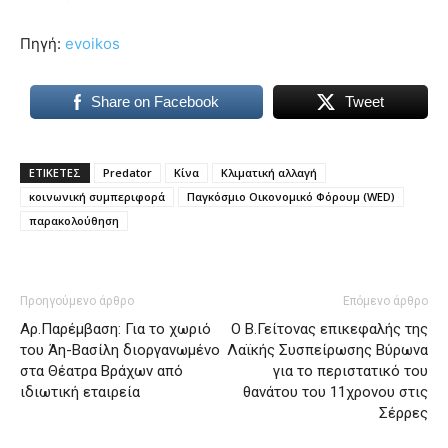
Πηγή:
evoikos
Share on Facebook
Tweet
ΕΤΙΚΕΤΕΣ
Predator
Κίνα
Κλιματική αλλαγή
κοινωνική συμπεριφορά
Παγκόσμιο Οικονομικό Φόρουμ (WED)
παρακολούθηση
Προηγούμενο άρθρο
Επόμενο άρθρο
Αρ.Παρέμβαση: Για το χωριό
Ο Β.Γείτονας επικεφαλής της
του Άη-Βασίλη διοργανωμένο
Λαϊκής Συσπείρωσης Βύρωνα
στα Θέατρα Βράχων από
για το περιστατικό του
ιδιωτική εταιρεία
θανάτου του 11χρονου στις
Σέρρες