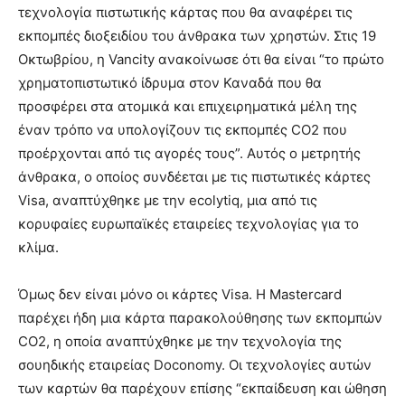
show.
τεχνολογία πιστωτικής κάρτας που θα αναφέρει τις
desi
xxx
εκπομπές διοξειδίου του άνθρακα των χρηστών. Στις 19
brandi
Οκτωβρίου, η Vancity ανακοίνωσε ότι θα είναι “το πρώτο
lyons
χρηματοπιστωτικό ίδρυμα στον Καναδά που θα
teaches
προσφέρει στα ατομικά και επιχειρηματικά μέλη της
you
the
έναν τρόπο να υπολογίζουν τις εκπομπές CO2 που
meaning
προέρχονται από τις αγορές τους”. Αυτός ο μετρητής
of
άνθρακα, ο οποίος συνδέεται με τις πιστωτικές κάρτες
pain.
Visa, αναπτύχθηκε με την ecolytiq, μια από τις
pornhun
hd
κορυφαίες ευρωπαϊκές εταιρείες τεχνολογίας για το
porn
κλίμα.
Όμως δεν είναι μόνο οι κάρτες Visa. Η Mastercard
παρέχει ήδη μια κάρτα παρακολούθησης των εκπομπών
CO2, η οποία αναπτύχθηκε με την τεχνολογία της
σουηδικής εταιρείας Doconomy. Οι τεχνολογίες αυτών
των καρτών θα παρέχουν επίσης “εκπαίδευση και ώθηση