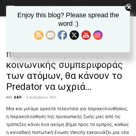
Enjoy this blog? Please spread the
word :)
Αρχική
Δημοφιλή άρθρα
Δημοφιλή άρθρα
ΕΙΔΗΣΕΙΣ
Κόσμος
Στο μέλλον, οι
παρακολουθήσεις της
κοινωνικής συμπεριφοράς
των ατόμων, θα κάνουν το
Predator να ωχριά…
Από
Δ&Π
-
6 Δεκεμβρίου 2022
blonde
Μια και μιλάμε αρκετά τελευταία για παρακολουθήσεις,
lesbians
η παρακολούθηση της προσωπικής ζωής μας από τις
very
τράπεζες κάνει ένα ακόμη βήμα προς τα εμπρός, καθώς
hot
η καναδική πιστωτική ένωση Vancity εγκαινιάζει μια νέα
cam