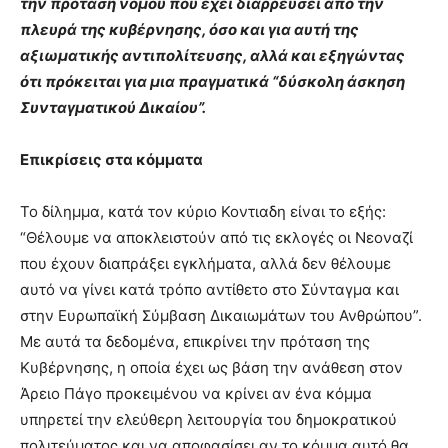
την πρόταση νόμου που έχει διαρρεύσει από την
brandi
πλευρά της κυβέρνησης, όσο και για αυτή της
lyons
αξιωματικής αντιπολίτευσης, αλλά και εξηγώντας
teaches
ότι πρόκειται για μια πραγματικά “δύσκολη άσκηση
you
the
Συνταγματικού Δικαίου”.
meaning
of
Επικρίσεις στα κόμματα
pain.
pornhun
hd
Το δίλημμα, κατά τον κύριο Κοντιαδη είναι το εξής:
porn
“Θέλουμε να αποκλειστούν από τις εκλογές οι Νεοναζί
που έχουν διαπράξει εγκλήματα, αλλά δεν θέλουμε
αυτό να γίνει κατά τρόπο αντίθετο στο Σύνταγμα και
στην Ευρωπαϊκή Σύμβαση Δικαιωμάτων του Ανθρώπου”.
Με αυτά τα δεδομένα, επικρίνει την πρόταση της
Κυβέρνησης, η οποία έχει ως βάση την ανάθεση στον
Άρειο Πάγο προκειμένου να κρίνει αν ένα κόμμα
υπηρετεί την ελεύθερη λειτουργία του δημοκρατικού
πολιτεύματος και να αποφασίσει αν το κόμμα αυτό θα