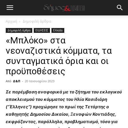
Αρχική
Δημοφιλή άρθρα
Δημοφιλή άρθρα
ΕΙΔΗΣΕΙΣ
Ελλαδα
«Μπλόκο» στα
νεοναζιστικά κόμματα, τα
συνταγματικά όρια και οι
προϋποθέσεις
Από
Δ&Π
-
20 Ιανουαρίου 2023
blonde
Σε παρέμβαση αναφορικά με το ζήτημα του εκλογικού
lesbians
αποκλεισμού του κόμματος του Ηλία Κασιδιάρη
very
(“Έλληνες”) προχώρησε το πρωί της Τετάρτης ο
hot
καθηγητής Δημοσίου Δικαίου, Ξενοφών Κοντιάδης,
cam
show.
εκφράζοντας, παράλληλα, προβληματισμό, τόσο για
desi
xxx