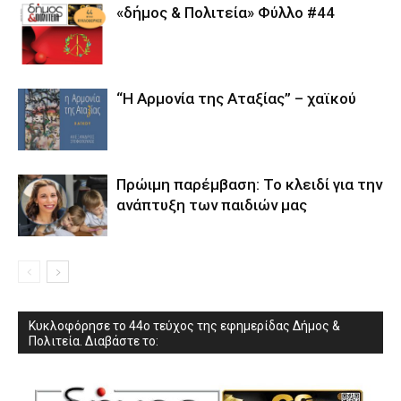
«δήμος & Πολιτεία» Φύλλο #44
“Η Αρμονία της Αταξίας” – χαϊκού
Πρώιμη παρέμβαση: Το κλειδί για την
ανάπτυξη των παιδιών µας
Κυκλοφόρησε το 44ο τεύχος της εφημερίδας Δήμος &
Πολιτεία. Διαβάστε το: