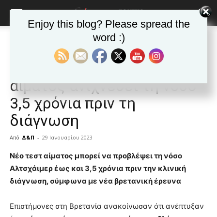
Enjoy this blog? Please spread the
word :)
Αρχική
Δημοφιλή άρθρα
Δημοφιλή άρθρα
ΕΙΔΗΣΕΙΣ
Κόσμος
Αλτσχάιμερ: Νέο τεστ
αίματος ανιχνεύει τη νόσο
3,5 χρόνια πριν τη
διάγνωση
Από
Δ&Π
-
29 Ιανουαρίου 2023
blonde
Νέο τεστ αίματος μπορεί να προβλέψει τη νόσο
lesbians
Αλτσχάιμερ έως και 3,5 χρόνια πριν την κλινική
very
διάγνωση, σύμφωνα με νέα βρετανική έρευνα
hot
cam
show.
Επιστήμονες στη Βρετανία ανακοίνωσαν ότι ανέπτυξαν
desi
xxx