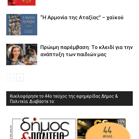
“Η Αρμονία της Αταξίας” – χαϊκού
Πρώιμη παρέμβαση: Το κλειδί για την
ανάπτυξη των παιδιών µας
Κυκλοφόρησε το 44ο τεύχος της εφημερίδας Δήμος &
Πολιτεία. Διαβάστε το: