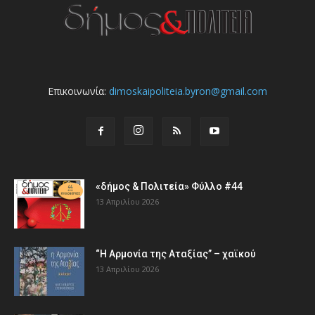
Επικοινωνία:
dimoskaipoliteia.byron@gmail.com
«δήμος & Πολιτεία» Φύλλο #44
13 Απριλίου 2026
“Η Αρμονία της Αταξίας” – χαϊκού
13 Απριλίου 2026