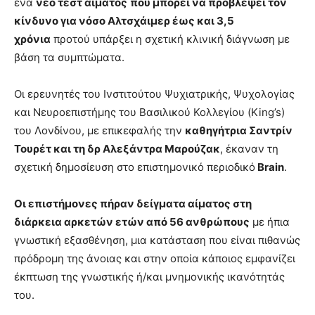
ένα
νέο τεστ αίματος
που μπορεί να προβλέψει τον
brandi
κίνδυνο για νόσο Αλτσχάιμερ έως και 3,5
lyons
χρόνια
προτού υπάρξει η σχετική κλινική διάγνωση με
teaches
βάση τα συμπτώματα.
you
the
meaning
Οι ερευνητές του Ινστιτούτου Ψυχιατρικής, Ψυχολογίας
of
και Νευροεπιστήμης του Βασιλικού Κολλεγίου (King’s)
pain.
του Λονδίνου, με επικεφαλής την
καθηγήτρια Σαντρίν
pornhun
hd
Τουρέτ και τη δρ Αλεξάντρα Μαρούζακ
, έκαναν τη
porn
σχετική δημοσίευση στο επιστημονικό περιοδικό
Brain
.
Οι επιστήμονες πήραν δείγματα αίματος στη
διάρκεια αρκετών ετών από 56 ανθρώπους
με ήπια
γνωστική εξασθένηση, μια κατάσταση που είναι πιθανώς
πρόδρομη της άνοιας και στην οποία κάποιος εμφανίζει
έκπτωση της γνωστικής ή/και μνημονικής ικανότητάς
του.