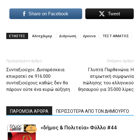
Share on Facebook
Tweet
ΕΤΙΚΕΤΕΣ
Αλτσχάιμερ
Διάγνωση
έρευνα
ΤΕΣΤ ΑΙΜΑΤΟΣ
Προηγούμενο άρθρο
Επόμενο άρθρο
Συνταξιούχοι: Δυσαρέσκεια
Γλυπτά Παρθενώνα: Η
επικρατεί σε 916.000
ατιμωτική συμφωνία
συνταξιούχους καθώς δεν θα
πώλησης του ελληνικού
πάρουν ούτε ένα ευρώ αύξηση
θησαυρού για 35.000 λίρες
ΠΑΡΟΜΟΙΑ ΑΡΘΡΑ
ΠΕΡΙΣΣΟΤΕΡΑ ΑΠΟ ΤΟΝ ΔΗΜΙΟΥΡΓΟ
«δήμος & Πολιτεία» Φύλλο #44