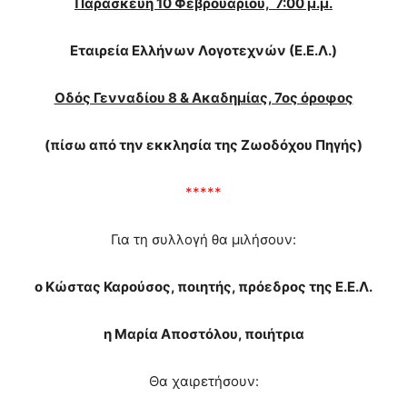
Παρασκευή 10 Φεβρουαρίου, 7:00 μ.μ.
brandi
lyons
Εταιρεία Ελλήνων Λογοτεχνών (Ε.Ε.Λ.)
teaches
you
the
Οδός Γενναδίου 8 & Ακαδημίας, 7ος όροφος
meaning
of
(πίσω από την εκκλησία της Ζωοδόχου Πηγής)
pain.
pornhun
hd
*****
porn
Για τη συλλογή θα μιλήσουν:
ο Κώστας Καρούσος, ποιητής, πρόεδρος της Ε.Ε.Λ.
η Μαρία Αποστόλου, ποιήτρια
Θα χαιρετήσουν: