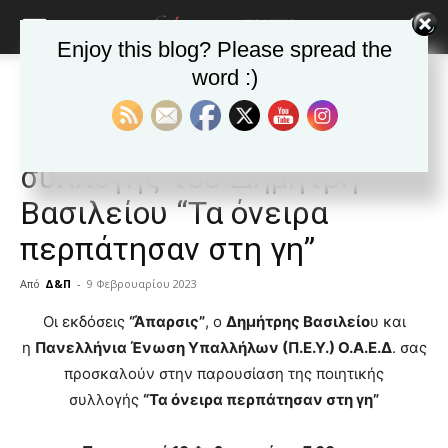
Enjoy this blog? Please spread the
word :)
Αρχική
Δημοφιλή άρθρα
Δημοφιλή άρθρα
ΕΙΔΗΣΕΙΣ
Ελλαδα
Παρουσίαση της ποιητικής
συλλογής του Δημήτρη
Βασιλείου “Τα όνειρα
περπάτησαν στη γη”
Από
Δ&Π
-
9 Φεβρουαρίου 2023
blonde
Οι εκδόσεις
“Άπαρσις”
, ο
Δημήτρης Βασιλείο
υ και
lesbians
η
Πανελλήνια Ένωση Υπαλλήλων (Π.Ε.Υ.) Ο.Α.Ε.Δ
. σας
very
προσκαλούν στην παρουσίαση της ποιητικής
hot
συλλογής
“Τα όνειρα περπάτησαν στη γη”
cam
show.
desi
xxx