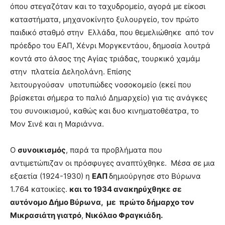
όπου στεγαζόταν και το ταχυδρομείο, αγορά με είκοσι
καταστήματα, μηχανοκίνητο ξυλουργείο, τον πρώτο
παιδικό σταθμό στην
Ελλάδα, που θεμελιώθηκε
από τον
πρόεδρο του ΕΑΠ, Χένρι Μοργκεντάου, δημοσία λουτρά
κοντά στο άλσος της Αγίας τριάδας, τουρκικό χαμάμ
στην
πλατεία Δεληολάνη. Επίσης
λειτουργούσαν
υποτυπώδες νοσοκομείο (εκεί που
βρίσκεται σήμερα το παλιό Δημαρχείο) για τις ανάγκες
του συνοικισμού, καθώς και δυο κινηματοθέατρα, το
Μον Σινέ και η Μαριάννα.
Ο
συνοικισμός
, παρά τα προβλήματα που
αντιμετώπιζαν οι πρόσφυγες αναπτύχθηκε. Μέσα σε μια
εξαετία (1924-1930) η
ΕΑΠ
δημιούργησε στο Βύρωνα
1.764 κατοικίες.
και το 1934 ανακηρύχθηκε σε
αυτόνομο Δήμο Βύρωνα, με πρώτο δήμαρχο τον
Μικρασιάτη γιατρό
,
Νικόλαο Φραγκιάδη.