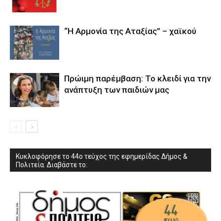
“Η Αρμονία της Αταξίας” – χαϊκού
Πρώιμη παρέμβαση: Το κλειδί για την
ανάπτυξη των παιδιών µας
Κυκλοφόρησε το 44ο τεύχος της εφημερίδας Δήμος &
Πολιτεία. Διαβάστε το: