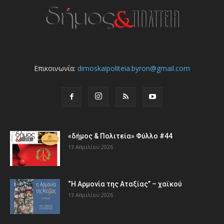
Επικοινωνία:
dimoskaipoliteia.byron@gmail.com
«δήμος & Πολιτεία» Φύλλο #44
13 Απριλίου 2026
“Η Αρμονία της Αταξίας” – χαϊκού
13 Απριλίου 2026