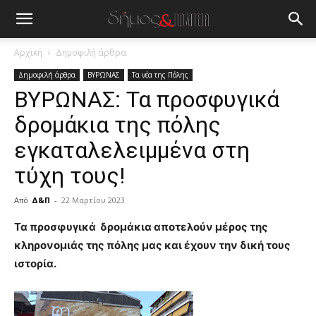
Αρχική
Δημοφιλή άρθρα
Δημοφιλή άρθρα
ΒΥΡΩΝΑΣ
Τα νέα της Πόλης
ΒΥΡΩΝΑΣ: Τα προσφυγικά
δρομάκια της πόλης
εγκαταλελειμμένα στη
τύχη τους!
Από
Δ&Π
-
22 Μαρτίου 2023
blonde
Τα προσφυγικά δρομάκια αποτελούν μέρος της
lesbians
κληρονομιάς της πόλης μας και έχουν την δική τους
very
ιστορία.
hot
cam
show.
desi
xxx