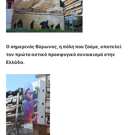
brandi
lyons
teaches
you
the
meaning
of
O
σημερινός Βύρωνας, η πόλη που ζούμε, αποτελεί
pain.
τον πρώτο αστικό προσφυγικό συνοικισμό στην
pornhun
Ελλάδα.
hd
porn