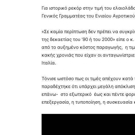
blonde
Για ιστορικό ρεκόρ στην τιμή του ελαιολάδ
lesbians
Γενικός Γραμματέας του Ενιαίου Αγροτικο
very
hot
cam
«Σε καμία περίπτωση δεν πρέπει να συγκρ
show.
desi
της δεκαετίας του ’90 ή του 2000» είπε ο
xxx
από το αυξημένο κόστος παραγωγής, η τιμή
brandi
κακής χρονιάς που είχαν οι ανταγωνίστριε
lyons
Ιταλία.
teaches
you
the
Τόνισε ωστόσο πως οι τιμές απέχουν κατά 
meaning
παραδέχτηκε ότι υπάρχει μεγάλη απόκλιση
of
επάνω- στο εξωτερικό έως και πέντε φορέ
pain.
pornhun
επεξεργασία, η τυποποίηση, η συσκευασία κ
hd
porn