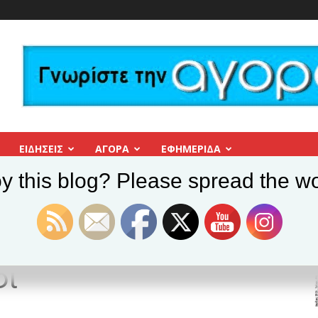
ΕΙΔΗΣΕΙΣ
ΑΓΟΡΑ
ΕΦΗΜΕΡΊΔΑ
y this blog? Please spread the wo
ώ στο χωράφι, 12 ευρώ στο ράφι
6 ευρώ στο χωράφι,
φι