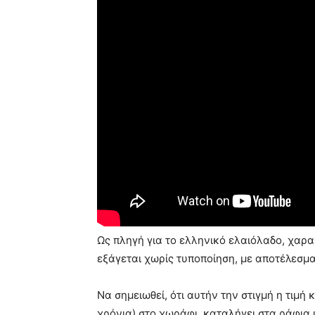
Ως πληγή για το ελληνικό ελαιόλαδο, χαρα
εξάγεται χωρίς τυποποίηση, με αποτέλεσμα
Να σημειωθεί, ότι αυτήν την στιγμή η τιμή κ
χρόνια) στο χωράφι, καταλήγει στα ράφια 