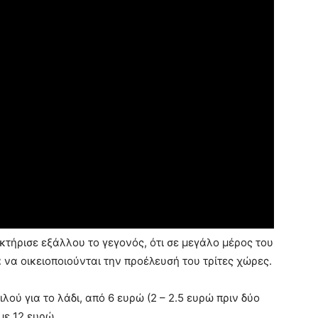
κτήρισε εξάλλου το γεγονός, ότι σε μεγάλο μέρος του
 να οικειοποιούνται την προέλευσή του τρίτες χώρες.
ιλού για το λάδι, από 6 ευρώ (2 – 2.5 ευρώ πριν δύο
με 12 ευρώ.