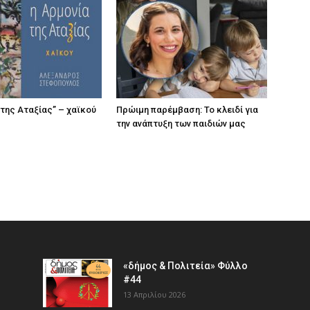
 της Αταξίας” – χαϊκού
Πρώιμη παρέμβαση: Το κλειδί για
την ανάπτυξη των παιδιών µας
«δήμος & Πολιτεία» Φύλλο
#44
13 Απριλίου 2026